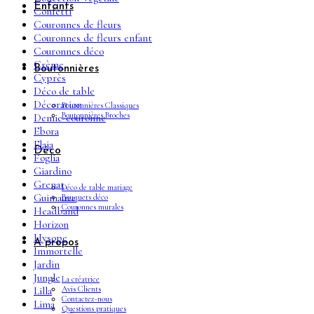
Enfants
Confetti
Couronnes de fleurs
Couronnes de fleurs enfant
Couronnes déco
Crème
Boutonnières
Cyprès
Déco de table
Décoration
Boutonnières Classiques
Boutonnières Broches
Demie-couronne
Ebora
Elaia
Déco
Foglia
Giardino
Grenat
Déco de table mariage
Guimauve
Bouquets déco
Couronnes murales
Headband
Horizon
Hysope
A propos
Immortelle
Jardin
Jungle
La créatrice
Avis Clients
Lilla
Contactez-nous
Lima
Questions pratiques