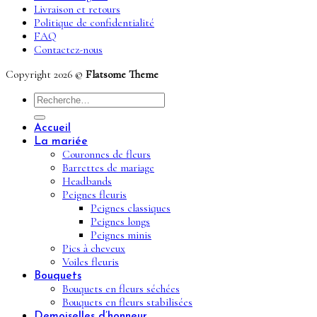
Livraison et retours
Politique de confidentialité
FAQ
Contactez-nous
Copyright 2026 ©
Flatsome Theme
Recherche
pour :
Accueil
La mariée
Couronnes de fleurs
Barrettes de mariage
Headbands
Peignes fleuris
Peignes classiques
Peignes longs
Peignes minis
Pics à cheveux
Voiles fleuris
Bouquets
Bouquets en fleurs séchées
Bouquets en fleurs stabilisées
Demoiselles d’honneur