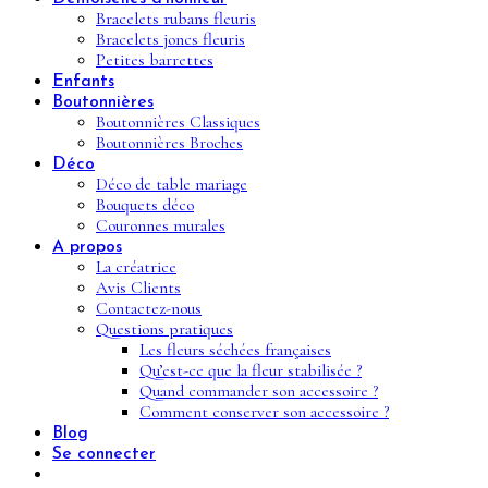
Bracelets rubans fleuris
Bracelets joncs fleuris
Petites barrettes
Enfants
Boutonnières
Boutonnières Classiques
Boutonnières Broches
Déco
Déco de table mariage
Bouquets déco
Couronnes murales
A propos
La créatrice
Avis Clients
Contactez-nous
Questions pratiques
Les fleurs séchées françaises
Qu’est-ce que la fleur stabilisée ?
Quand commander son accessoire ?
Comment conserver son accessoire ?
Blog
Se connecter