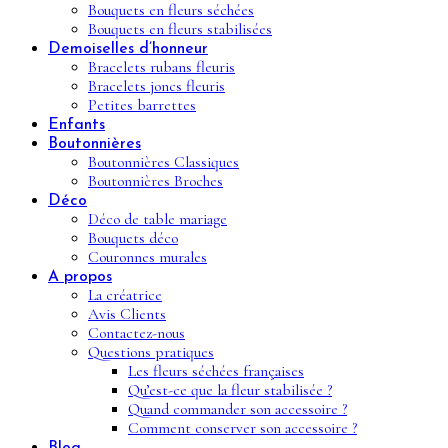
Bouquets en fleurs séchées
Bouquets en fleurs stabilisées
Demoiselles d’honneur
Bracelets rubans fleuris
Bracelets joncs fleuris
Petites barrettes
Enfants
Boutonnières
Boutonnières Classiques
Boutonnières Broches
Déco
Déco de table mariage
Bouquets déco
Couronnes murales
A propos
La créatrice
Avis Clients
Contactez-nous
Questions pratiques
Les fleurs séchées françaises
Qu’est-ce que la fleur stabilisée ?
Quand commander son accessoire ?
Comment conserver son accessoire ?
Blog