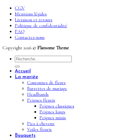
CGV
Mentions légales
Livraison et retours
Politique de confidentialité
FAQ
Contactez-nous
Copyright 2026 ©
Flatsome Theme
Recherche
pour :
Accueil
La mariée
Couronnes de fleurs
Barrettes de mariage
Headbands
Peignes fleuris
Peignes classiques
Peignes longs
Peignes minis
Pics à cheveux
Voiles fleuris
Bouquets