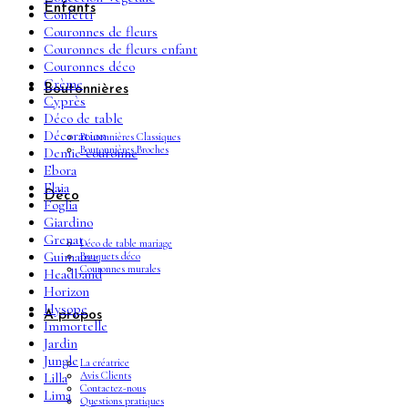
Enfants
Confetti
Couronnes de fleurs
Couronnes de fleurs enfant
Couronnes déco
Crème
Boutonnières
Cyprès
Déco de table
Décoration
Boutonnières Classiques
Boutonnières Broches
Demie-couronne
Ebora
Elaia
Déco
Foglia
Giardino
Grenat
Déco de table mariage
Guimauve
Bouquets déco
Couronnes murales
Headband
Horizon
Hysope
A propos
Immortelle
Jardin
Jungle
La créatrice
Avis Clients
Lilla
Contactez-nous
Lima
Questions pratiques