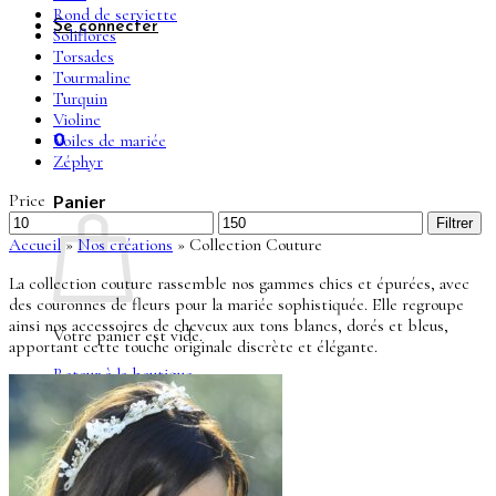
Rond de serviette
Se connecter
Soliflores
Torsades
Tourmaline
Turquin
Violine
Voiles de mariée
0
Zéphyr
Price
Panier
Prix
Prix
Filtrer
min
max
Accueil
»
Nos créations
»
Collection Couture
La collection couture rassemble nos gammes chics et épurées, avec
des couronnes de fleurs pour la mariée sophistiquée. Elle regroupe
ainsi nos accessoires de cheveux aux tons blancs, dorés et bleus,
Votre panier est vide.
apportant cette touche originale discrète et élégante.
Retour à la boutique