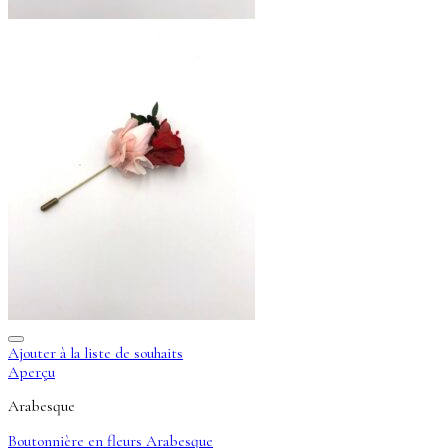
Ajouter à la liste de souhaits
Aperçu
Arabesque
Boutonnière en fleurs Arabesque