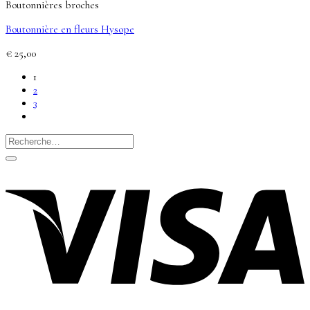
Boutonnières broches
Boutonnière en fleurs Hysope
€
25,00
1
2
3