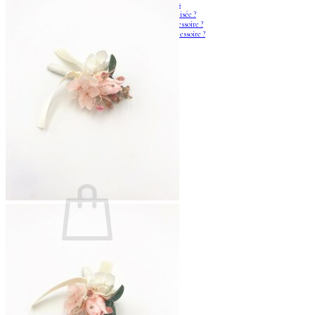
Les fleurs séchées françaises
Qu’est-ce que la fleur stabilisée ?
Quand commander son accessoire ?
Comment conserver son accessoire ?
Blog
Panier /
€
0,00
0
Votre panier est vide.
Retour à la boutique