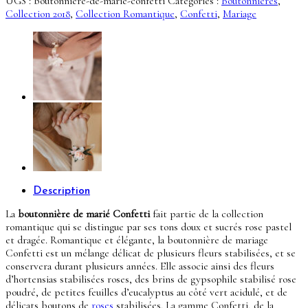
UGS :
boutonniere-de-marie-confetti
Catégories :
Boutonnières
,
-
Collection 2018
,
Collection Romantique
,
Confetti
,
Mariage
Collection
Romantique
Description
La
boutonnière de marié Confetti
fait partie de la collection
romantique qui se distingue par ses tons doux et sucrés rose pastel
et dragée. Romantique et élégante, la boutonnière de mariage
Confetti est un mélange délicat de plusieurs fleurs stabilisées, et se
conservera durant plusieurs années. Elle associe ainsi des fleurs
d’hortensias stabilisées roses, des brins de gypsophile stabilisé rose
poudré, de petites feuilles d’eucalyptus au côté vert acidulé, et de
délicats boutons de
roses
stabilisées. La gamme Confetti, de la