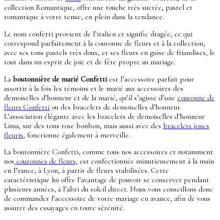
collection Romantique, offre une touche très sucrée, pastel et
romantique à votre tenue, en plein dans la tendance.
Le nom confetti provient de l’italien et signifie dragée, ce qui
correspond parfaitement à la couronne de fleurs et à la collection,
avec ses tons pastels très doux, et ses fleurs en guise de friandises, le
tout dans un esprit de joie et de fête propre au mariage.
La
boutonnière de marié Confetti
est l’accessoire parfait pour
assortir à la fois les témoins et le marié aux accessoires des
demoiselles d’honneur et de la marié, qu’il s’agisse d’une
couronne de
fleurs Confetti
ou des bracelets de demoiselles d’honneur.
L’association élégante avec les bracelets de demoiselles d’honneur
Lima, sur des tons rose bonbon, mais aussi avec des
bracelets joncs
fleuris
, fonctionne également à merveille.
La boutonnière Confetti, comme tous nos accessoires et notamment
nos
couronnes de fleurs
, est confectionnée minutieusement à la main
en France, à Lyon, à partir de fleurs stabilisées. Cette
caractéristique lui offre l’avantage de pouvoir se conserver pendant
plusieurs années, à l’abri du soleil direct. Nous vous conseillons donc
de commander l’accessoire de votre mariage en avance, afin de vous
assurer des essayages en toute sérénité.