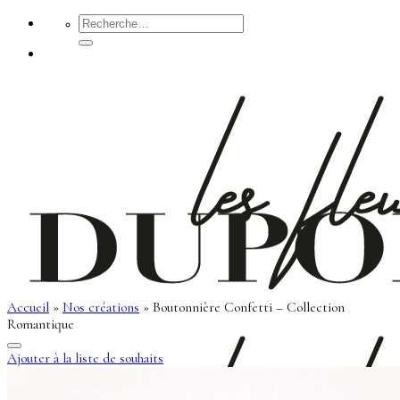
Passer
Recherche
pour :
au
contenu
Accueil
»
Nos créations
»
Boutonnière Confetti – Collection
Romantique
Ajouter à la liste de souhaits