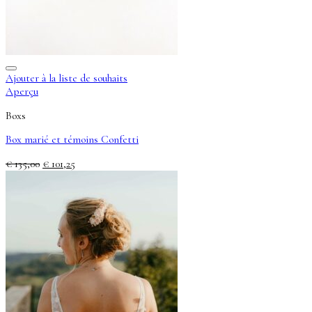
Ajouter à la liste de souhaits
Aperçu
Boxs
Box marié et témoins Confetti
Le
Le
€
135,00
€
101,25
prix
prix
initial
actuel
était :
est :
€ 135,00.
€ 101,25.