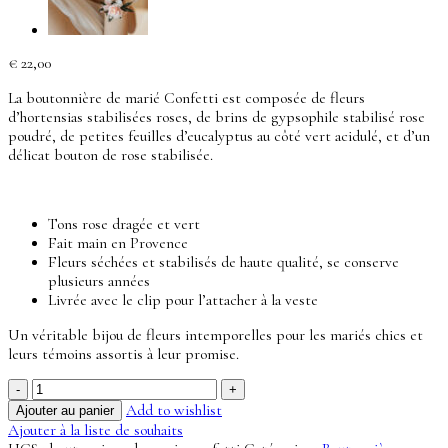
€
22,00
La boutonnière de marié Confetti est composée de fleurs
d’hortensias stabilisées roses, de brins de gypsophile stabilisé rose
poudré, de petites feuilles d’eucalyptus au côté vert acidulé, et d’un
délicat bouton de rose stabilisée.
Tons rose dragée et vert
Fait main en Provence
Fleurs séchées et stabilisés de haute qualité, se conserve
plusieurs années
Livrée avec le clip pour l’attacher à la veste
Un véritable bijou de fleurs intemporelles pour les mariés chics et
leurs témoins assortis à leur promise.
quantité
de
Add to wishlist
Ajouter au panier
Boutonnière
Ajouter à la liste de souhaits
Confetti