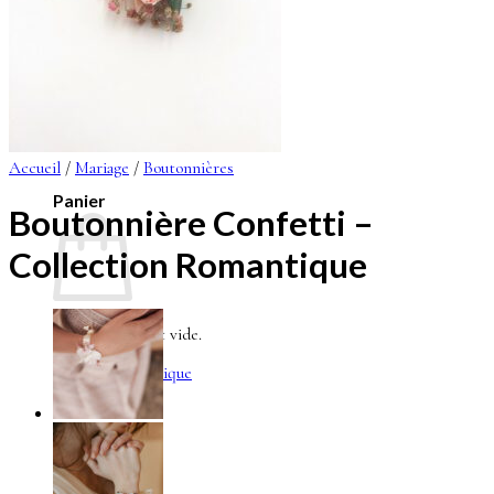
Se connecter
0
Accueil
/
Mariage
/
Boutonnières
Panier
Boutonnière Confetti –
Collection Romantique
Votre panier est vide.
Retour à la boutique