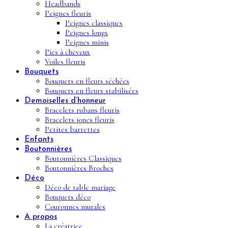
Headbands
Peignes fleuris
Peignes classiques
Peignes longs
Peignes minis
Pics à cheveux
Voiles fleuris
Bouquets
Bouquets en fleurs séchées
Bouquets en fleurs stabilisées
Demoiselles d’honneur
Bracelets rubans fleuris
Bracelets joncs fleuris
Petites barrettes
Enfants
Boutonnières
Boutonnières Classiques
Boutonnières Broches
Déco
Déco de table mariage
Bouquets déco
Couronnes murales
A propos
La créatrice