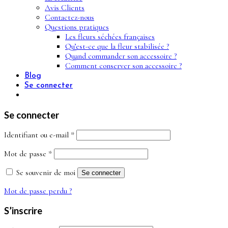
Avis Clients
Contactez-nous
Questions pratiques
Les fleurs séchées françaises
Qu’est-ce que la fleur stabilisée ?
Quand commander son accessoire ?
Comment conserver son accessoire ?
Blog
Se connecter
Se connecter
Obligatoire
Identifiant ou e-mail
*
Obligatoire
Mot de passe
*
Se souvenir de moi
Se connecter
Mot de passe perdu ?
S’inscrire