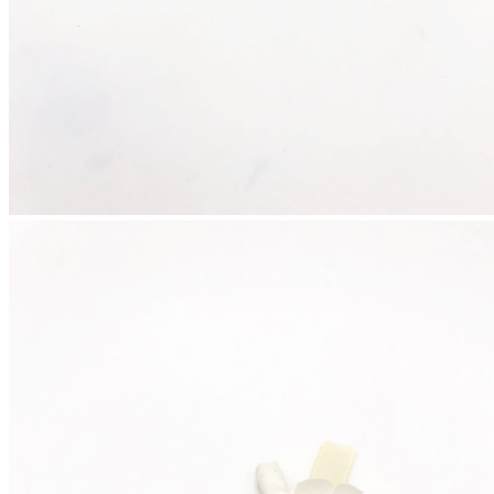
Couronnes de fleurs
Barrettes de mariage
Headbands
Peignes fleuris
Peignes classiques
Peignes longs
Peignes minis
Pics à cheveux
Voiles fleuris
Bouquets
Bouquets en fleurs séchées
Bouquets en fleurs stabilisées
Demoiselles d’honneur
Bracelets rubans fleuris
Bracelets joncs fleuris
Petites barrettes