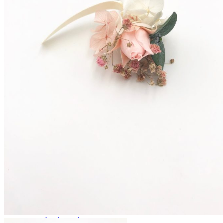
Enfants
Boutonnières
Boutonnières Classiques
Boutonnières Broches
Déco
Déco de table mariage
Bouquets déco
Couronnes murales
A propos
La créatrice
Avis Clients
Contactez-nous
Questions pratiques