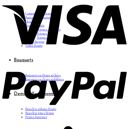
Couronnes de fleurs
Barrettes de mariage
Headbands
Peignes fleuris
Peignes classiques
Peignes longs
Peignes minis
Pics à cheveux
Voiles fleuris
Bouquets
Bouquets en fleurs séchées
Bouquets en fleurs stabilisées
Demoiselles d’honneur
Bracelets rubans fleuris
Bracelets joncs fleuris
Petites barrettes