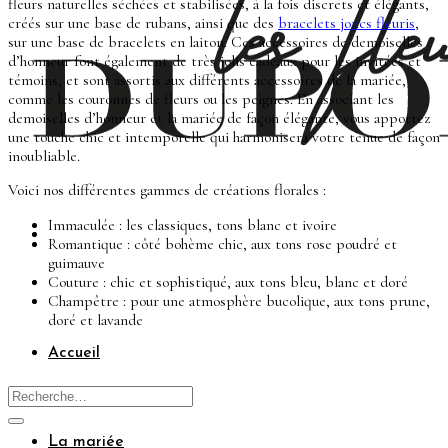
fleurs naturelles séchées et stabilisées, à la fois discrets et élégants,
créés sur une base de rubans, ainsi que des
bracelets joncs fleuris
,
sur une base de bracelets en laiton. Ces accessoires de demoiselles
d’honneur font également de très jolis cadeaux pour les invitées et
témoins, et sont assortis aux différents accessoires de la mariée,
comme les couronnes de fleurs ou les peignes. En associant les
demoiselles d’honneur et la mariée de façon élégante, vous apportez
une touche chic et intemporelle qui harmonisera votre tenue de façon
inoubliable.
Voici nos différentes gammes de créations florales :
Immaculée : les classiques, tons blanc et ivoire
Romantique : côté bohème chic, aux tons rose poudré et
guimauve
Couture : chic et sophistiqué, aux tons bleu, blanc et doré
Champêtre : pour une atmosphère bucolique, aux tons prune,
doré et lavande
Accueil
La mariée