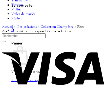
Tourmaline
Turquin
Se connecter
Violine
Voiles de mariée
Zéphyr
Accueil
»
Nos créations
»
Collection Champêtre
»
Rhéa
0
Aucun produit ne correspond à votre sélection.
Panier
Votre panier est vide.
Retour à la boutique