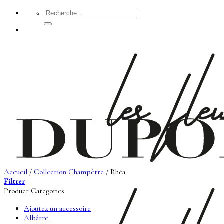
Passer
Recherche
pour :
au
contenu
Accueil
/
Collection Champêtre
/
Rhéa
Filtrer
Product Categories
Ajoutez un accessoire
Albâtre