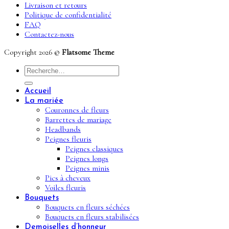
Livraison et retours
Politique de confidentialité
FAQ
Contactez-nous
Copyright 2026 ©
Flatsome Theme
Recherche
pour :
Accueil
La mariée
Couronnes de fleurs
Barrettes de mariage
Headbands
Peignes fleuris
Peignes classiques
Peignes longs
Peignes minis
Pics à cheveux
Voiles fleuris
Bouquets
Bouquets en fleurs séchées
Bouquets en fleurs stabilisées
Demoiselles d’honneur