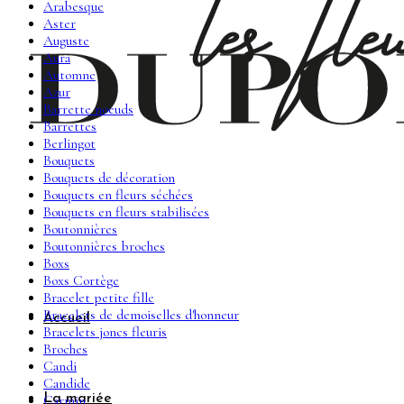
Arabesque
Aster
Auguste
Aura
Automne
Azur
Barrette noeuds
Barrettes
Berlingot
Bouquets
Bouquets de décoration
Bouquets en fleurs séchées
Bouquets en fleurs stabilisées
Boutonnières
Boutonnières broches
Boxs
Boxs Cortège
Bracelet petite fille
Bracelets de demoiselles d'honneur
Accueil
Bracelets joncs fleuris
Broches
Candi
Candide
La mariée
Carmin