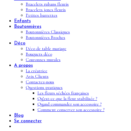
Bracelets rubans fleuris
Bracelets joncs fleuris
Petites barrettes
Enfants
Boutonnières
Boutonnières Classiques
Boutonnières Broches
Déco
Déco de table mariage
Bouquets déco
Couronnes murales
A propos
La créatrice
Avis Clients
Contactez-nous
Questions pratiques
Les fleurs séchées françaises
Qu’est-ce que la fleur stabilisée ?
Quand commander son accessoire ?
Comment conserver son accessoire ?
Blog
Se connecter