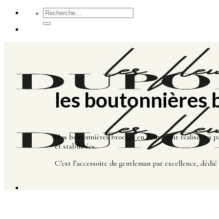
Passer
Recherche
pour :
au
contenu
les boutonnières 
Nos boutonnières broches en fleurs sont réalisées à p
et stabilisées.
C’est l’accessoire du gentleman par excellence, dédié 