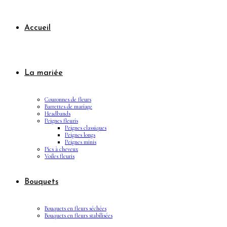
Accueil
La mariée
Couronnes de fleurs
Barrettes de mariage
Headbands
Peignes fleuris
Peignes classiques
Peignes longs
Peignes minis
Pics à cheveux
Voiles fleuris
Bouquets
Bouquets en fleurs séchées
Bouquets en fleurs stabilisées