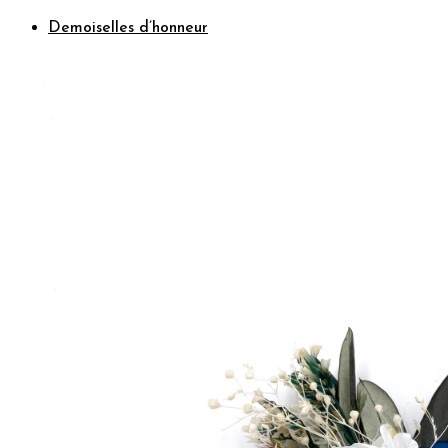
Demoiselles d’honneur
Bracelets rubans fleuris
Bracelets joncs fleuris
Petites barrettes
Enfants
Boutonnières
Boutonnières Classiques
Boutonnières Broches
Déco
Déco de table mariage
Bouquets déco
Couronnes murales