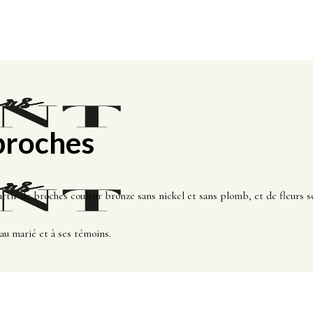
broches
artir de broches couleur bronze sans nickel et sans plomb, et de fleurs 
au marié et à ses témoins.