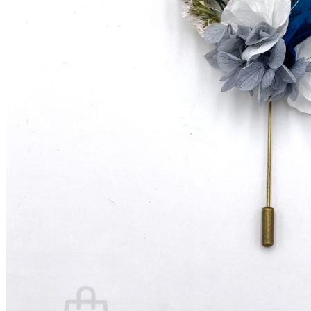
A propos
La créatrice
Avis Clients
Contactez-nous
Questions pratiques
Les fleurs séchées françaises
Qu’est-ce que la fleur stabilisée ?
Quand commander son accessoire ?
Comment conserver son accessoire ?
Blog
Panier /
€
0,00
0