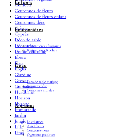
Enfants
Confetti
Couronnes de fleurs
Couronnes de fleurs enfant
Couronnes déco
Crème
Boutonnières
Cyprès
Déco de table
Décoration
Boutonnières Classiques
Boutonnières Broches
Demie-couronne
Ebora
Elaia
Déco
Foglia
Giardino
Grenat
Déco de table mariage
Guimauve
Bouquets déco
Couronnes murales
Headband
Horizon
Hysope
A propos
Immortelle
Jardin
Jungle
La créatrice
Avis Clients
Lilla
Contactez-nous
Lima
Questions pratiques