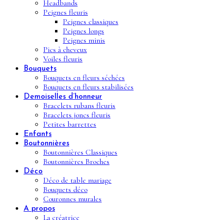
Headbands
Peignes fleuris
Peignes classiques
Peignes longs
Peignes minis
Pics à cheveux
Voiles fleuris
Bouquets
Bouquets en fleurs séchées
Bouquets en fleurs stabilisées
Demoiselles d’honneur
Bracelets rubans fleuris
Bracelets joncs fleuris
Petites barrettes
Enfants
Boutonnières
Boutonnières Classiques
Boutonnières Broches
Déco
Déco de table mariage
Bouquets déco
Couronnes murales
A propos
La créatrice