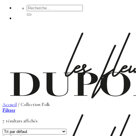
Passer
Recherche
pour :
au
contenu
Accueil
/
Collection Folk
Filtrer
7 résultats affichés