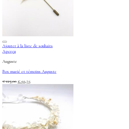
Ajouter à la liste de souhaits
Aperçu
Auguste
Box marié et témoins Auguste
Le
Le
€
125,00
€
93,75
prix
prix
initial
actuel
était :
est :
€ 125,00.
€ 93,75.