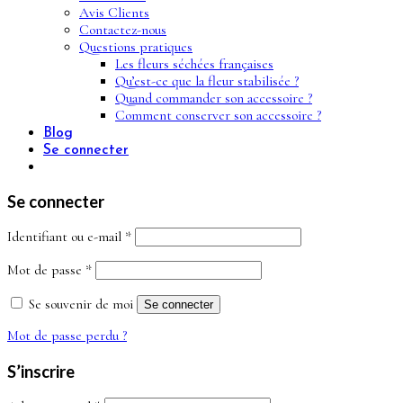
Avis Clients
Contactez-nous
Questions pratiques
Les fleurs séchées françaises
Qu’est-ce que la fleur stabilisée ?
Quand commander son accessoire ?
Comment conserver son accessoire ?
Blog
Se connecter
Se connecter
Obligatoire
Identifiant ou e-mail
*
Obligatoire
Mot de passe
*
Se souvenir de moi
Se connecter
Mot de passe perdu ?
S’inscrire