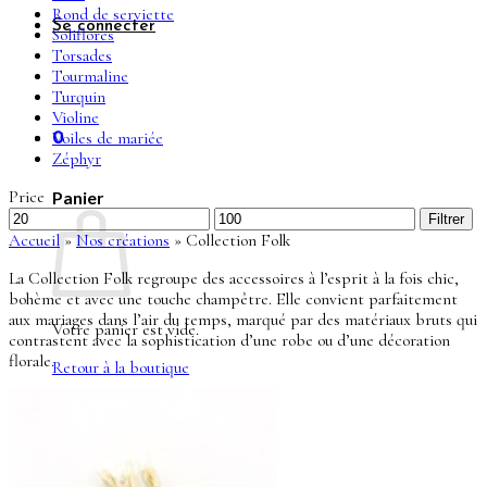
Rond de serviette
Se connecter
Soliflores
Torsades
Tourmaline
Turquin
Violine
Voiles de mariée
0
Zéphyr
Price
Panier
Prix
Prix
Filtrer
min
max
Accueil
»
Nos créations
»
Collection Folk
La Collection Folk regroupe des accessoires à l’esprit à la fois chic,
bohème et avec une touche champêtre. Elle convient parfaitement
aux mariages dans l’air du temps, marqué par des matériaux bruts qui
Votre panier est vide.
contrastent avec la sophistication d’une robe ou d’une décoration
florale.
Retour à la boutique