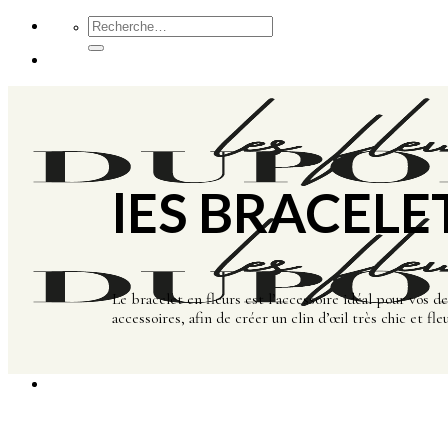
Passer
Recherche
pour :
au
contenu
lES BRACELE
Le bracelet en fleurs est l’accessoire idéal pour vos 
accessoires, afin de créer un clin d’œil très chic et fle