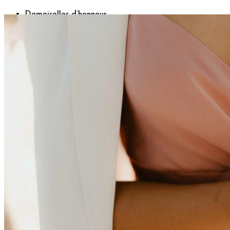
Demoiselles d’honneur
Bracelets rubans fleuris
Bracelets joncs fleuris
Petites barrettes
Enfants
Boutonnières
Boutonnières Classiques
Boutonnières Broches
Déco
Déco de table mariage
Bouquets déco
Couronnes murales