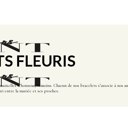
TS FLEURIS
demoiselles d’honneur, témoins. Chacun de nos bracelets s’associe à nos a
uri entre la mariée et ses proches.