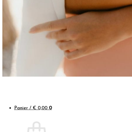
A propos
La créatrice
Avis Clients
Contactez-nous
Questions pratiques
Les fleurs séchées françaises
Qu’est-ce que la fleur stabilisée ?
Quand commander son accessoire ?
Comment conserver son accessoire ?
Blog
Panier /
€
0,00
0