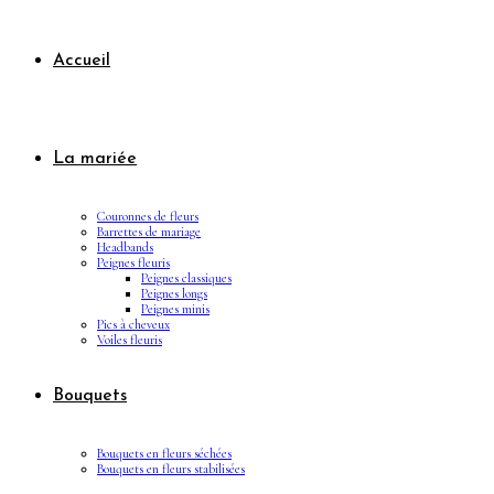
Accueil
La mariée
Couronnes de fleurs
Barrettes de mariage
Headbands
Peignes fleuris
Peignes classiques
Peignes longs
Peignes minis
Pics à cheveux
Voiles fleuris
Bouquets
Bouquets en fleurs séchées
Bouquets en fleurs stabilisées