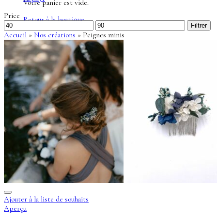
Votre panier est vide.
Price
Retour à la boutique
Prix
Prix
Filtrer
min
max
Accueil
»
Nos créations
»
Peignes minis
Ajouter à la liste de souhaits
Aperçu