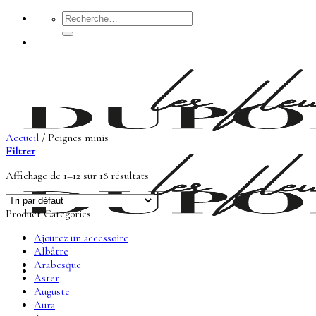
Passer
Recherche
pour :
au
contenu
Accueil
/
Peignes minis
Filtrer
Affichage de 1–12 sur 18 résultats
Product Categories
Ajoutez un accessoire
Albâtre
Arabesque
Aster
Auguste
Aura