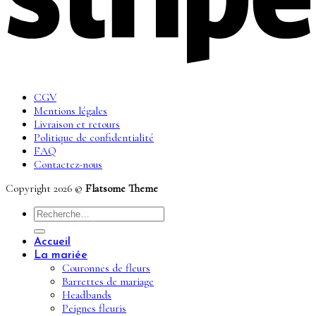
CGV
Mentions légales
Livraison et retours
Politique de confidentialité
FAQ
Contactez-nous
Copyright 2026 ©
Flatsome Theme
Recherche
pour :
Accueil
La mariée
Couronnes de fleurs
Barrettes de mariage
Headbands
Peignes fleuris