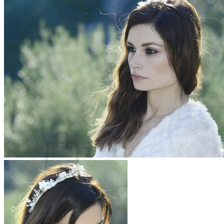
Les fleurs séchées françaises
Qu’est-ce que la fleur stabilisée ?
Quand commander son accessoire ?
Comment conserver son accessoire ?
Blog
Panier /
€
0,00
0
Votre panier est vide.
Retour à la boutique