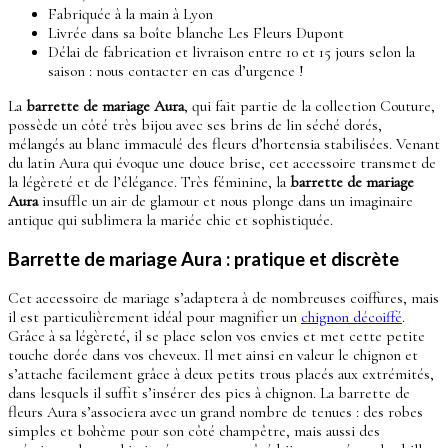
Fabriquée à la main à Lyon
Livrée dans sa boîte blanche Les Fleurs Dupont
Délai de fabrication et livraison entre 10 et 15 jours selon la
saison : nous contacter en cas d’urgence !
La
barrette de mariage Aura
, qui fait partie de la collection Couture,
possède un côté très bijou avec ses brins de lin séché dorés,
mélangés au blanc immaculé des fleurs d’hortensia stabilisées. Venant
du latin Aura qui évoque une douce brise, cet accessoire transmet de
la légèreté et de l’élégance. Très féminine, la
barrette de mariage
Aura
insuffle un air de glamour et nous plonge dans un imaginaire
antique qui sublimera la mariée chic et sophistiquée.
Barrette de mariage Aura : pratique et discrète
Cet accessoire de mariage s’adaptera à de nombreuses coiffures, mais
il est particulièrement idéal pour magnifier un
chignon décoiffé
.
Grâce à sa légèreté, il se place selon vos envies et met cette petite
touche dorée dans vos cheveux. Il met ainsi en valeur le chignon et
s’attache facilement grâce à deux petits trous placés aux extrémités,
dans lesquels il suffit s’insérer des pics à chignon. La barrette de
fleurs Aura s’associera avec un grand nombre de tenues : des robes
simples et bohème pour son côté champêtre, mais aussi des