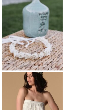
prix :
€ 100,00
à
€ 160,00