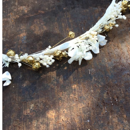
Couronnes de fleurs
Barrettes de mariage
Headbands
Peignes fleuris
Peignes classiques
Peignes longs
Peignes minis
Pics à cheveux
Voiles fleuris
Bouquets
Bouquets en fleurs séchées
Bouquets en fleurs stabilisées
Demoiselles d’honneur
Bracelets rubans fleuris
Bracelets joncs fleuris
Petites barrettes