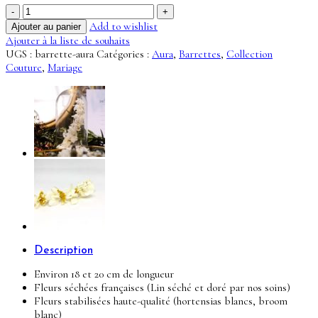
quantité
de
Add to wishlist
Ajouter au panier
Barrette
Ajouter à la liste de souhaits
Aura
UGS :
barrette-aura
Catégories :
Aura
,
Barrettes
,
Collection
-
Couture
,
Mariage
Collection
Couture
Description
Environ 18 et 20 cm de longueur
Fleurs séchées françaises (Lin séché et doré par nos soins)
Fleurs stabilisées haute-qualité (hortensias blancs, broom
blanc)