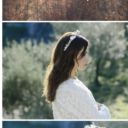
Enfants
Boutonnières
Boutonnières Classiques
Boutonnières Broches
Déco
Déco de table mariage
Bouquets déco
Couronnes murales
A propos
La créatrice
Avis Clients
Contactez-nous
Questions pratiques