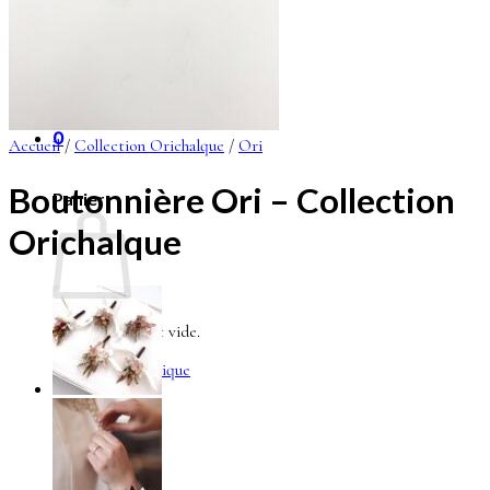
Se connecter
0
Accueil
/
Collection Orichalque
/
Ori
Boutonnière Ori – Collection
Panier
Orichalque
Votre panier est vide.
Retour à la boutique