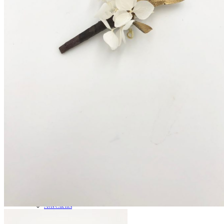
Enfants
Boutonnières
Boutonnières Classiques
Boutonnières Broches
Déco
Déco de table mariage
Bouquets déco
Couronnes murales
A propos
La créatrice
Avis Clients
Contactez-nous
Questions pratiques