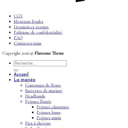
CGV
Mentions légales
Livraison et retours
Politique de confidentialité
FAQ
Contactez-nous
Copyright 2026 ©
Flatsome Theme
Recherche
pour :
Accueil
La mariée
Couronnes de fleurs
Barrettes de mariage
Headbands
Peignes fleuris
Peignes classiques
Peignes longs
Peignes minis
Pics à cheveux