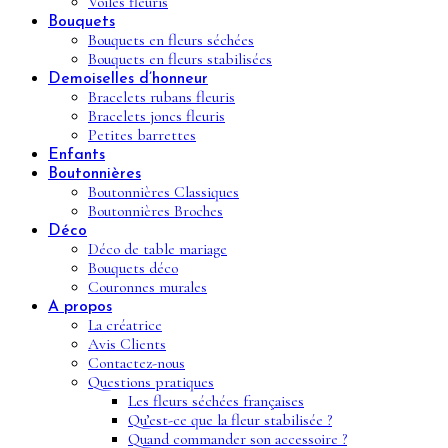
Voiles fleuris
Bouquets
Bouquets en fleurs séchées
Bouquets en fleurs stabilisées
Demoiselles d’honneur
Bracelets rubans fleuris
Bracelets joncs fleuris
Petites barrettes
Enfants
Boutonnières
Boutonnières Classiques
Boutonnières Broches
Déco
Déco de table mariage
Bouquets déco
Couronnes murales
A propos
La créatrice
Avis Clients
Contactez-nous
Questions pratiques
Les fleurs séchées françaises
Qu’est-ce que la fleur stabilisée ?
Quand commander son accessoire ?