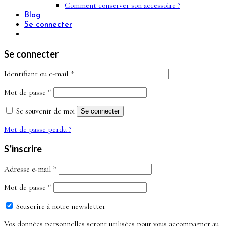
Comment conserver son accessoire ?
Blog
Se connecter
Se connecter
Obligatoire
Identifiant ou e-mail
*
Obligatoire
Mot de passe
*
Se souvenir de moi
Se connecter
Mot de passe perdu ?
S’inscrire
Obligatoire
Adresse e-mail
*
Obligatoire
Mot de passe
*
Souscrire à notre newsletter
Vos données personnelles seront utilisées pour vous accompagner au