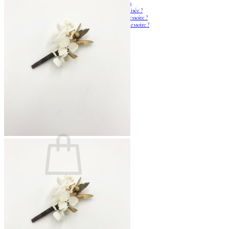
Les fleurs séchées françaises
Qu’est-ce que la fleur stabilisée ?
Quand commander son accessoire ?
Comment conserver son accessoire ?
Blog
Panier /
€
0,00
0
Votre panier est vide.
Retour à la boutique