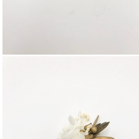
Couronnes de fleurs
Barrettes de mariage
Headbands
Peignes fleuris
Peignes classiques
Peignes longs
Peignes minis
Pics à cheveux
Voiles fleuris
Bouquets
Bouquets en fleurs séchées
Bouquets en fleurs stabilisées
Demoiselles d’honneur
Bracelets rubans fleuris
Bracelets joncs fleuris
Petites barrettes