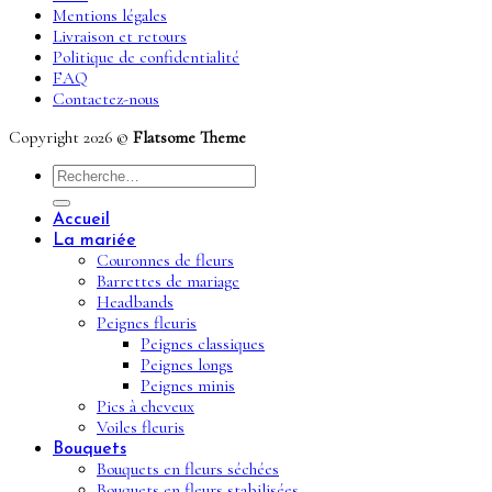
Mentions légales
Livraison et retours
Politique de confidentialité
FAQ
Contactez-nous
Copyright 2026 ©
Flatsome Theme
Recherche
pour :
Accueil
La mariée
Couronnes de fleurs
Barrettes de mariage
Headbands
Peignes fleuris
Peignes classiques
Peignes longs
Peignes minis
Pics à cheveux
Voiles fleuris
Bouquets
Bouquets en fleurs séchées
Bouquets en fleurs stabilisées