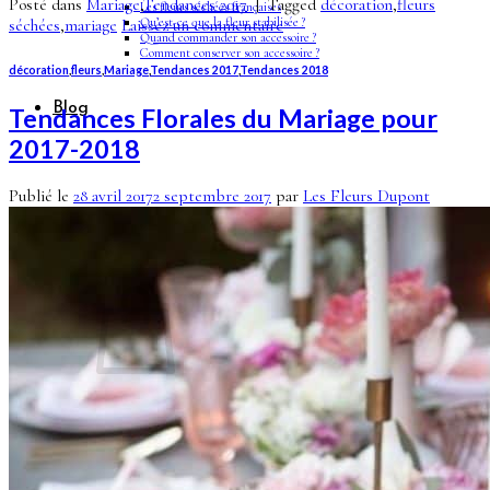
Posté dans
Mariage
,
Tendances 2017
|
Tagged
décoration
,
fleurs
Les fleurs séchées françaises
Qu’est-ce que la fleur stabilisée ?
séchées
,
mariage
Laissez un commentaire
Quand commander son accessoire ?
Comment conserver son accessoire ?
décoration
,
fleurs
,
Mariage
,
Tendances 2017
,
Tendances 2018
Blog
Tendances Florales du Mariage pour
2017-2018
Publié le
28 avril 2017
2 septembre 2017
par
Les Fleurs Dupont
Panier /
€
0,00
0
Votre panier est vide.
Retour à la boutique