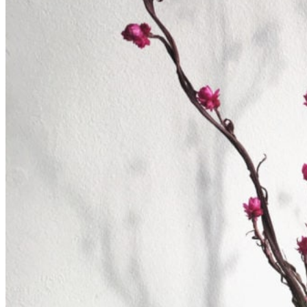
Couronnes de fleurs
Barrettes de mariage
Headbands
Peignes fleuris
Peignes classiques
Peignes longs
Peignes minis
Pics à cheveux
Voiles fleuris
Bouquets
Bouquets en fleurs séchées
Bouquets en fleurs stabilisées
Demoiselles d’honneur
Bracelets rubans fleuris
Bracelets joncs fleuris
Petites barrettes