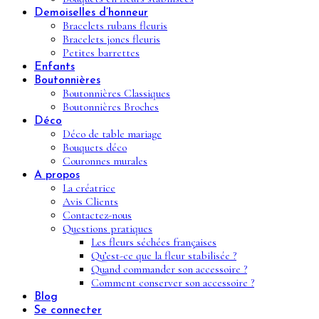
Demoiselles d’honneur
Bracelets rubans fleuris
Bracelets joncs fleuris
Petites barrettes
Enfants
Boutonnières
Boutonnières Classiques
Boutonnières Broches
Déco
Déco de table mariage
Bouquets déco
Couronnes murales
A propos
La créatrice
Avis Clients
Contactez-nous
Questions pratiques
Les fleurs séchées françaises
Qu’est-ce que la fleur stabilisée ?
Quand commander son accessoire ?
Comment conserver son accessoire ?
Blog
Se connecter