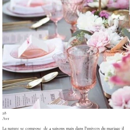
Se connecter
0
Panier
Votre panier est vide.
Retour à la boutique
28
Avr
La nature se compose de 4 saisons mais dans l’univers du mariage il