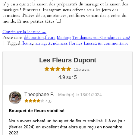
n’ y en a que 2 : la saison des préparatifs du mariage et la saison des
mariages ! Pinterest, Instagram nous offrent tous les jours des
centaines d’idées déco, ambiances, coiffures venant des 4 coins du
monde. Et nos petites têtes […]
Continuer la lecture
→
Posté dans
décoration
,
fleurs
,
Mariage
,
Tendances 2017
,
Tendances 2018
|
Tagged
fleurs
,
mariage
,
tendances florales
Laissez un commentaire
Les Fleurs Dupont
115 avis
4.9 sur 5
Theophane P.
· Marié(e) le 13/01/2024
4.0
Bouquet de fleurs stabilisé
Nous avons acheté un bouquet de fleurs stabilisé. Il à ce jour
(février 2024) en excellent état alors que reçu en novembre
2023.