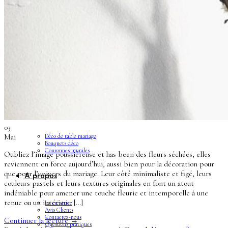
Enfants
Boutonnières
Boutonnières Classiques
Boutonnières Broches
Déco
03
Mai
Déco de table mariage
Bouquets déco
Couronnes murales
Oubliez l’image poussiéreuse et has been des fleurs séchées, elles
reviennent en force aujourd’hui, aussi bien pour la décoration pour
que pour l’univers du mariage. Leur côté minimaliste et figé, leurs
A propos
couleurs pastels et leurs textures originales en font un atout
indéniable pour amener une touche fleurie et intemporelle à une
tenue ou un intérieur. […]
La créatrice
Avis Clients
Contactez-nous
Continuer la lecture
→
Questions pratiques