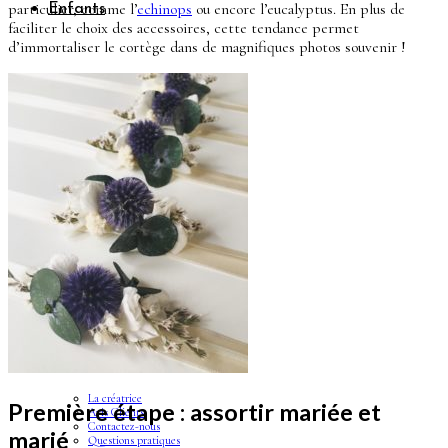
particulier, comme l’
echinops
ou encore l’eucalyptus. En plus de
Enfants
faciliter le choix des accessoires, cette tendance permet
d’immortaliser le cortège dans de magnifiques photos souvenir !
Boutonnières
Boutonnières Classiques
Boutonnières Broches
Déco
Déco de table mariage
Bouquets déco
Couronnes murales
A propos
La créatrice
Première étape : assortir mariée et
Avis Clients
Contactez-nous
marié
Questions pratiques