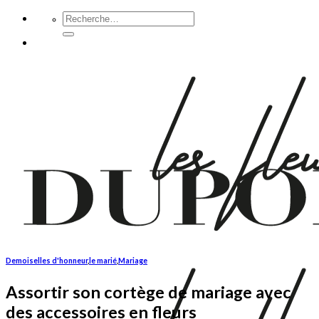
Passer
Recherche
pour :
au
contenu
Demoiselles d'honneur
,
le marié
,
Mariage
Assortir son cortège de mariage avec
des accessoires en fleurs