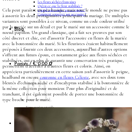
Les fleurs séchées françaises
Qu’est-ce que la fleur stabilisée ?
Cela peut paraître un peu basique, mais tout le monde ne pense pas
Quand commander son accessoire ?
Comment conserver son accessoire ?
à assortir les deux protagonistes principaux du mariage. De multiples
variantes sont possibles à ce niveau, comme un code couleur utilisé
par la mariée sur un détail et par le marié sur un accessoire comme le
Blog
noeud papillon. Un grand classique, qui a fait ses preuves par son
côté discret et chic, est d’assortir l’accessoire en fleurs de la mariée
avec la boutonnière du marié. Si les fleuristes étaient habituellement
préposés à fournir ces deux accessoires, aujourd’hui d’autres options
s’offrent aux futurs époux, et notamment grâce aux fleurs séchées et
stabilisées, qui en plus de garantir une conservation très pratique,
Panier /
€
0,00
0
permettent d’accéder à d’autres fleurs et coloris. Ainsi, on
appréciera particulièrement en cette saison 2018 d’assortir le peigne,
headband ou encore
couronne en fleurs Céleste
, avec ses doux tons
bleutés d’echinops séché et d’eucalyptus stabilisé à la boutonnière de
la même collection pour monsieur. Pour plus d’originalité et de
tranchant, il est également possible de porter une boutonnière de
type broche pour le marié.
Votre panier est vide.
Retour à la boutique