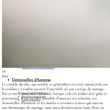
Couronnes de fleurs
Barrettes de mariage
Headbands
Peignes fleuris
Peignes classiques
Peignes longs
Peignes minis
Pics à cheveux
Voiles fleuris
Bouquets
Bouquets en fleurs séchées
Bouquets en fleurs stabilisées
08
Juin
Demoiselles d’honneur
Le comble du chic, qui semble se généraliser en cette saison 2018, est
la tendance à vouloir assortir l’ensemble de son cortège de mariage.
Bracelets rubans fleuris
Est-ce une bonne idée ? Bien sûr, lorsque cela est réalisé avec goût et
Bracelets joncs fleuris
parcimonie. Il est en effet possible d’associer ses témoins, ses
Petites barrettes
demoiselles d’honneur et les mariés à certaines teintes qui suivent
une thématique de mariage, mais aussi dernièrement à une fleur en