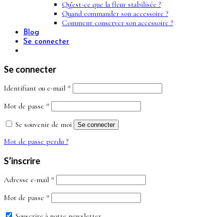
Qu’est-ce que la fleur stabilisée ?
Quand commander son accessoire ?
Comment conserver son accessoire ?
Blog
Se connecter
Se connecter
Obligatoire
Identifiant ou e-mail
*
Obligatoire
Mot de passe
*
Se souvenir de moi
Se connecter
Mot de passe perdu ?
S’inscrire
Obligatoire
Adresse e-mail
*
Obligatoire
Mot de passe
*
Souscrire à notre newsletter