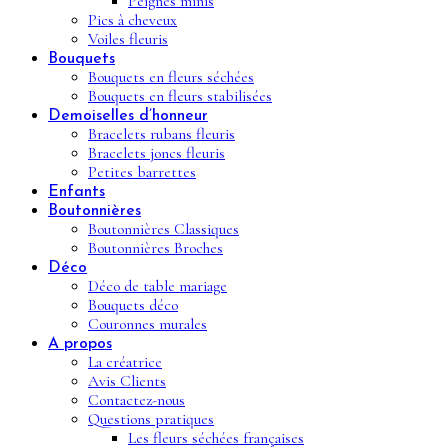
Peignes minis
Pics à cheveux
Voiles fleuris
Bouquets
Bouquets en fleurs séchées
Bouquets en fleurs stabilisées
Demoiselles d’honneur
Bracelets rubans fleuris
Bracelets joncs fleuris
Petites barrettes
Enfants
Boutonnières
Boutonnières Classiques
Boutonnières Broches
Déco
Déco de table mariage
Bouquets déco
Couronnes murales
A propos
La créatrice
Avis Clients
Contactez-nous
Questions pratiques
Les fleurs séchées françaises