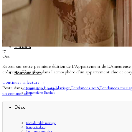
Demoiselles d’honneur
Bracelets rubans fleuris
Bracelets joncs fleuris
Petites barrettes
Enfants
17
Oct
Retour sur cette première édition de L’Appartement de L’Amoureuse qui 
créateurs. C’est dans dans l’atmosphère d’un appartement chic et cosy 
Boutonnières
Continuer la lecture
→
Posté dans
décoration
,
fleurs
,
Mariage
,
Tendances 2018
,
Tendances mariag
Boutonnières Classiques
Boutonnières Broches
un commentaire
Déco
Déco de table mariage
Bouquets déco
Couronnes murales