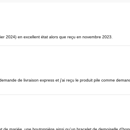
vrier 2024) en excellent état alors que reçu en novembre 2023.
demande de livraison express et j'ai reçu le produit pile comme demand
de mariée, une boutonnière ainsi qu’un bracelet de demoiselle d’honne