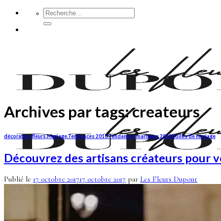
Passer
Recherche
pour :
au
contenu
Archives par tags:
createurs
décoration
,
fleurs
,
Mariage
,
Tendances 2018
,
Tendances mariages 2018
,
Voiles de mariage
Découvrez des artisans créateurs pour 
Publié le
17 octobre 2017
17 octobre 2017
par
Les Fleurs Dupont