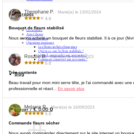
Theophane P.
· Marié(e) le 13/01/2024
A propos
4.0
Bouquet de fleurs stabilisé
La créatrice
Avis Clients
Nous avons acheté un bouquet de fleurs stabilisé. Il à ce jour (fé
Contactez-nous
Questions pratiques
Les fleurs séchées françaises
Qu’est-ce que la fleur stabilisée ?
Quand commander son accessoire ?
Rosalie B.
· Marié(e) le 23/09/2023
Comment conserver son accessoire ?
5.0
Très contente
Blog
Beau travail pour mon mini serre tête, je l'ai commandé avec une 
professionnelle et réact...
En savoir plus
Melanie R.
· Marié(e) le 16/09/2023
Panier /
€
0,00
0
5.0
Commande fleurs sécher
Nous avons commander directement sur le site internet un bouquet 