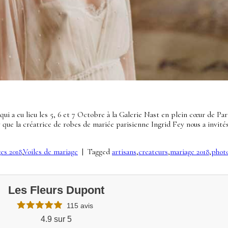
a eu lieu les 5, 6 et 7 Octobre à la Galerie Nast en plein cœur de Paris
que la créatrice de robes de mariée parisienne Ingrid Fey nous a invités
es 2018
,
Voiles de mariage
|
Tagged
artisans
,
createurs
,
mariage 2018
,
phot
Les Fleurs Dupont
115 avis
4.9 sur 5