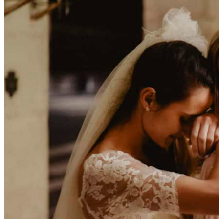
Accueil
La mariée
Couronnes de fleurs
Barrettes de mariage
Headbands
Peignes fleuris
Peignes classiques
Peignes longs
Peignes minis
Pics à cheveux
Voiles fleuris
Bouquets
Bouquets en fleurs séchées
Bouquets en fleurs stabilisées