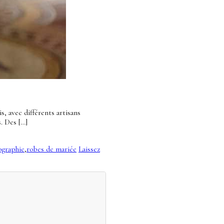
, avec différents artisans
. Des […]
ographie
,
robes de mariée
Laissez