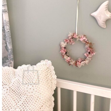
Les fleurs séchées françaises
Qu’est-ce que la fleur stabilisée ?
Quand commander son accessoire ?
Comment conserver son accessoire ?
Blog
Panier /
€
0,00
0
Votre panier est vide.
Retour à la boutique