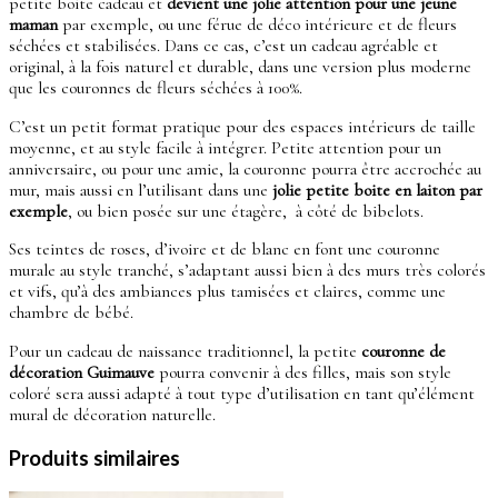
petite boite cadeau et
devient une jolie attention pour une jeune
maman
par exemple, ou une férue de déco intérieure et de fleurs
séchées et stabilisées. Dans ce cas, c’est un cadeau agréable et
original, à la fois naturel et durable, dans une version plus moderne
que les couronnes de fleurs séchées à 100%.
C’est un petit format pratique pour des espaces intérieurs de taille
moyenne, et au style facile à intégrer. Petite attention pour un
anniversaire, ou pour une amie, la couronne pourra être accrochée au
mur, mais aussi en l’utilisant dans une
jolie petite boite en laiton par
exemple
, ou bien posée sur une étagère, à côté de bibelots.
Ses teintes de roses, d’ivoire et de blanc en font une couronne
murale au style tranché, s’adaptant aussi bien à des murs très colorés
et vifs, qu’à des ambiances plus tamisées et claires, comme une
chambre de bébé.
Pour un cadeau de naissance traditionnel, la petite
couronne de
décoration Guimauve
pourra convenir à des filles, mais son style
coloré sera aussi adapté à tout type d’utilisation en tant qu’élément
mural de décoration naturelle.
Produits similaires