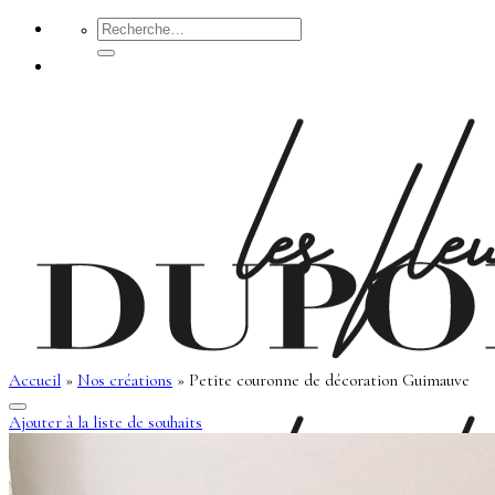
Passer
Recherche
pour :
au
contenu
Accueil
»
Nos créations
»
Petite couronne de décoration Guimauve
Ajouter à la liste de souhaits