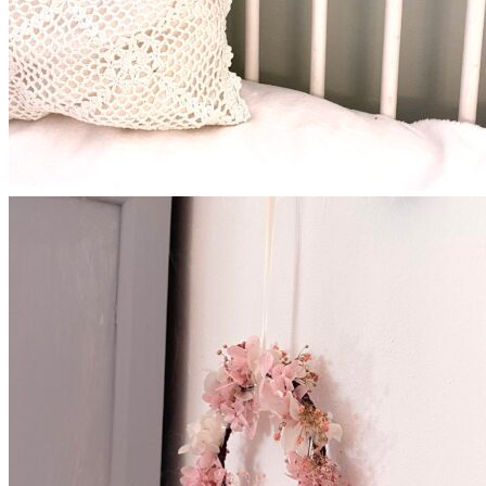
Couronnes de fleurs
Barrettes de mariage
Headbands
Peignes fleuris
Peignes classiques
Peignes longs
Peignes minis
Pics à cheveux
Voiles fleuris
Bouquets
Bouquets en fleurs séchées
Bouquets en fleurs stabilisées
Demoiselles d’honneur
Bracelets rubans fleuris
Bracelets joncs fleuris
Petites barrettes