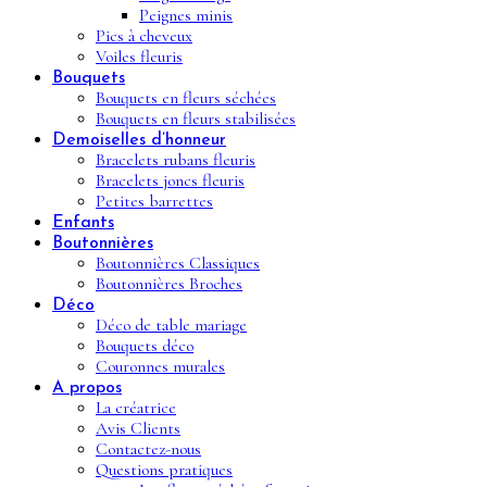
Peignes minis
Pics à cheveux
Voiles fleuris
Bouquets
Bouquets en fleurs séchées
Bouquets en fleurs stabilisées
Demoiselles d’honneur
Bracelets rubans fleuris
Bracelets joncs fleuris
Petites barrettes
Enfants
Boutonnières
Boutonnières Classiques
Boutonnières Broches
Déco
Déco de table mariage
Bouquets déco
Couronnes murales
A propos
La créatrice
Avis Clients
Contactez-nous
Questions pratiques