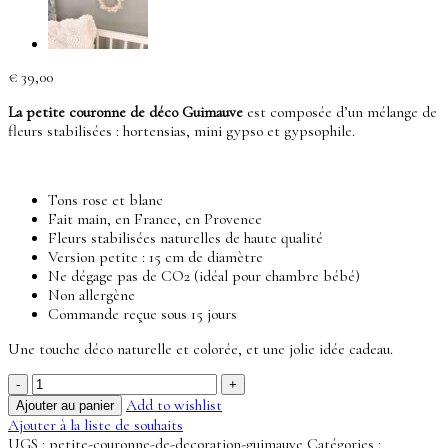
€
39,00
La petite couronne de déco Guimauve
est composée d’un mélange de
fleurs stabilisées : hortensias, mini gypso et gypsophile.
Tons rose et blanc
Fait main, en France, en Provence
Fleurs stabilisées naturelles de haute qualité
Version petite : 15 cm de diamètre
Ne dégage pas de CO2 (idéal pour chambre bébé)
Non allergène
Commande reçue sous 15 jours
Une touche déco naturelle et colorée, et une jolie idée cadeau.
quantité
de
Add to wishlist
Ajouter au panier
Petite
Ajouter à la liste de souhaits
couronne
UGS :
petite-couronne-de-decoration-guimauve
Catégories :