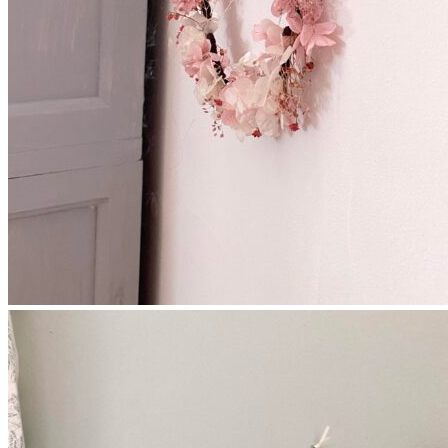
Enfants
Boutonnières
Boutonnières Classiques
Boutonnières Broches
Déco
Déco de table mariage
Bouquets déco
Couronnes murales
A propos
La créatrice
Avis Clients
Contactez-nous
Questions pratiques