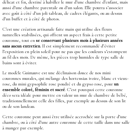
délicat et fin, destiné à habiller le mur d’une chambre d’enfant, mais
aussi d’une chambre parentale ou d’un salon. Elle pourra s’associer
avec goût à côté d’un joli tableau, de cadres élégants, ou au dessus
d’un buffet et à côté de photos.
C’est une création artisanale faite main qui utilise des fleurs
naturelles stabilisées, qui offrent un aspect frais à cette petite
couronne, tout en
se conservant plusieurs mois à plusieurs années
sans aucun entretien
. Il est simplement recommandé d’éviter
l’exposition en plein soleil pour ne pas que les couleurs s’estompent
au fil des mois. De même, les pièces trop humides de type salle de
bains sont à éviter.
Le modèle Guimauve est une déclinaison douce de nos mini
couronnes murales, qui mélange des hortensias ivoire, blanc et vieux-
rose, du mini gypsophile rose poudré et du gypso rose, pour
un
ensemble coloré, féminin et sucré
. C’est pourquoi cette couronne
déco sera idéale pour mettre en valeur un mur de chambre de bébé,
traditionnellement celle des filles, par exemple au dessus de son lit
ou de son landeau.
Cette couronne peut aussi être utilisée accrochée sur la porte d’une
chambre, ou à côté d’une autre couronne de cette taille dans une salle
à manger par exemple.