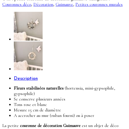
de
Couronnes déco
,
Décoration
,
Guimauve
,
Petites couronnes murales
décoration
Guimauve
Description
Fleurs stabilisées naturelles
(hortensia, mini-gypsophile,
gypsophile)
Se conserve plusieurs années
Tons rose et blanc
Mesure 15 cm de diamètre
A accrocher au mur (ruban fourni) ou à poser
La petite
couronne de décoration Guimauve
est un objet de déco