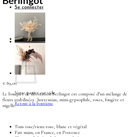
Berlingot
Se connecter
0
Panier
€
89,00
Votre panier est vide.
Le bouquet de décoration Berlingot est composé d’un mélange de
fleurs stabilisées : hortensias, mini-gypsophile, roses, fougère et
Retour à la boutique
nigelle.
Tons rose/vieux-rose, blanc et végétal
Fait main, en France, en Provence