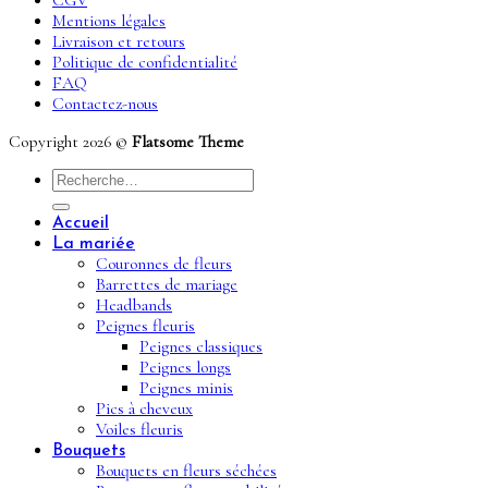
CGV
Mentions légales
Livraison et retours
Politique de confidentialité
FAQ
Contactez-nous
Copyright 2026 ©
Flatsome Theme
Recherche
pour :
Accueil
La mariée
Couronnes de fleurs
Barrettes de mariage
Headbands
Peignes fleuris
Peignes classiques
Peignes longs
Peignes minis
Pics à cheveux
Voiles fleuris
Bouquets
Bouquets en fleurs séchées