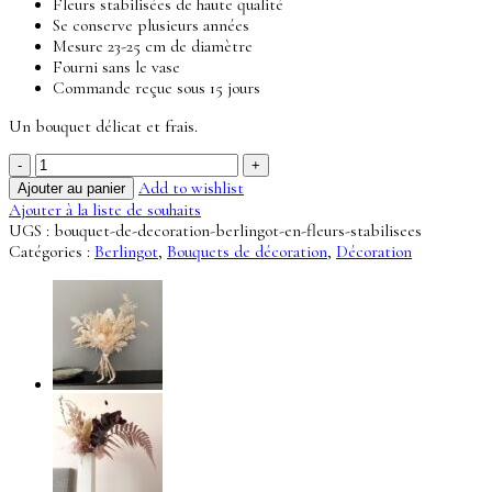
Fleurs stabilisées de haute qualité
Se conserve plusieurs années
Mesure 23-25 cm de diamètre
Fourni sans le vase
Commande reçue sous 15 jours
Un bouquet délicat et frais.
quantité
de
Add to wishlist
Ajouter au panier
Bouquet
Ajouter à la liste de souhaits
de
UGS :
bouquet-de-decoration-berlingot-en-fleurs-stabilisees
décoration
Catégories :
Berlingot
,
Bouquets de décoration
,
Décoration
Berlingot