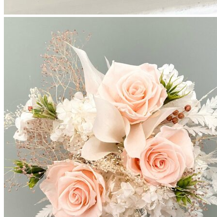
Couronnes de fleurs
Barrettes de mariage
Headbands
Peignes fleuris
Peignes classiques
Peignes longs
Peignes minis
Pics à cheveux
Voiles fleuris
Bouquets
Bouquets en fleurs séchées
Bouquets en fleurs stabilisées
Demoiselles d’honneur
Bracelets rubans fleuris
Bracelets joncs fleuris
Petites barrettes