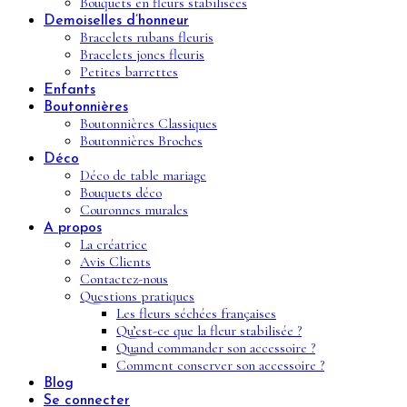
Bouquets en fleurs stabilisées
Demoiselles d’honneur
Bracelets rubans fleuris
Bracelets joncs fleuris
Petites barrettes
Enfants
Boutonnières
Boutonnières Classiques
Boutonnières Broches
Déco
Déco de table mariage
Bouquets déco
Couronnes murales
A propos
La créatrice
Avis Clients
Contactez-nous
Questions pratiques
Les fleurs séchées françaises
Qu’est-ce que la fleur stabilisée ?
Quand commander son accessoire ?
Comment conserver son accessoire ?
Blog
Se connecter