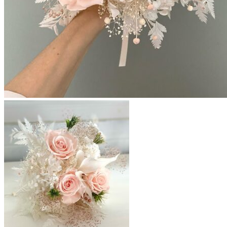
Enfants
Boutonnières
Boutonnières Classiques
Boutonnières Broches
Déco
Déco de table mariage
Bouquets déco
Couronnes murales
A propos
La créatrice
Avis Clients
Contactez-nous
Questions pratiques