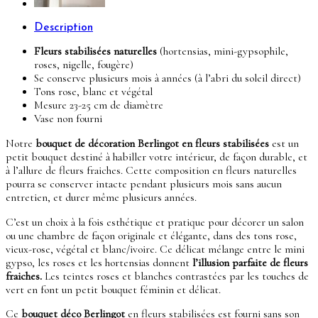
Description
Fleurs stabilisées naturelles
(hortensias, mini-gypsophile,
roses, nigelle, fougère)
Se conserve plusieurs mois à années (à l’abri du soleil direct)
Tons rose, blanc et végétal
Mesure 23-25 cm de diamètre
Vase non fourni
Notre
bouquet de décoration Berlingot en fleurs stabilisées
est un
petit bouquet destiné à habiller votre intérieur, de façon durable, et
à l’allure de fleurs fraiches. Cette composition en fleurs naturelles
pourra se conserver intacte pendant plusieurs mois sans aucun
entretien, et durer même plusieurs années.
C’est un choix à la fois esthétique et pratique pour décorer un salon
ou une chambre de façon originale et élégante, dans des tons rose,
vieux-rose, végétal et blanc/ivoire. Ce délicat mélange entre le mini
gypso, les roses et les hortensias donnent
l’illusion parfaite de fleurs
fraiches.
Les teintes roses et blanches contrastées par les touches de
vert en font un petit bouquet féminin et délicat.
Ce
bouquet déco Berlingot
en fleurs stabilisées est fourni sans son