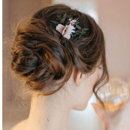
Accueil
La mariée
Couronnes de fleurs
Barrettes de mariage
Headbands
Peignes fleuris
Peignes classiques
Peignes longs
Peignes minis
Pics à cheveux
Voiles fleuris
Bouquets
Bouquets en fleurs séchées
Bouquets en fleurs stabilisées