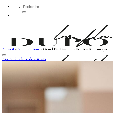
Passer
Recherche
pour :
au
contenu
Accueil
»
Nos créations
»
Grand Pic Lima – Collection Romantique
Ajouter à la liste de souhaits