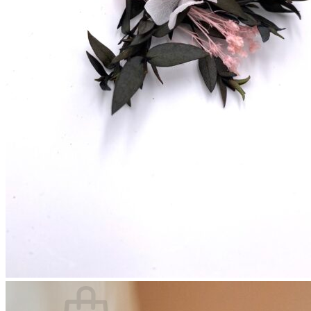
A propos
La créatrice
Avis Clients
Contactez-nous
Questions pratiques
Les fleurs séchées françaises
Qu’est-ce que la fleur stabilisée ?
Quand commander son accessoire ?
Comment conserver son accessoire ?
Blog
Panier /
€
0,00
0