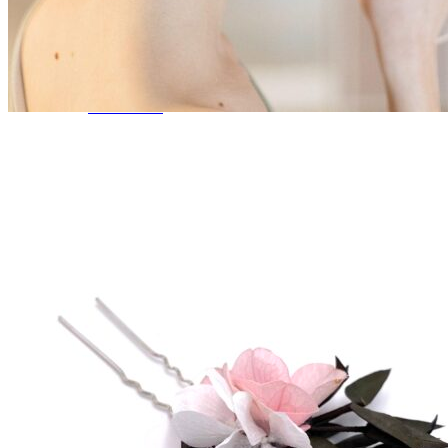
Demoiselles d’honneur
Bracelets rubans fleuris
Bracelets joncs fleuris
Petites barrettes
Enfants
Boutonnières
Boutonnières Classiques
Boutonnières Broches
Déco
Déco de table mariage
Bouquets déco
Couronnes murales