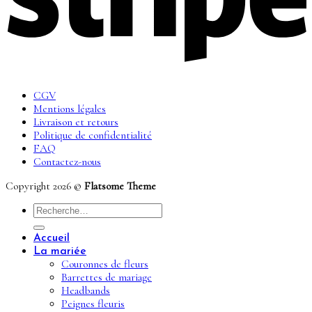
CGV
Mentions légales
Livraison et retours
Politique de confidentialité
FAQ
Contactez-nous
Copyright 2026 ©
Flatsome Theme
Recherche
pour :
Accueil
La mariée
Couronnes de fleurs
Barrettes de mariage
Headbands
Peignes fleuris