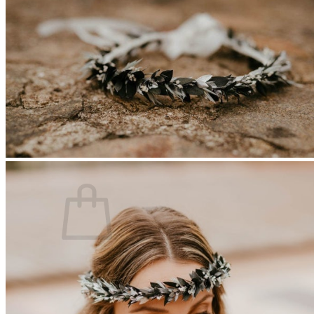
Les fleurs séchées françaises
Qu’est-ce que la fleur stabilisée ?
Quand commander son accessoire ?
Comment conserver son accessoire ?
Blog
Panier /
€
0,00
0
Votre panier est vide.
Retour à la boutique