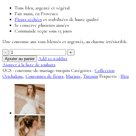
Tons bleu, argenté et végétal
Fait main, en Provence
Fleurs séchées
et stabilisées de haute qualité
Se conserve plusieurs années
Commande reçue sous 15 jours
Une couronne aux tons bleutés et argentés, au charme irrésistible.
quantité
de
Add to wishlist
Ajouter au panier
Couronne
Ajouter à la liste de souhaits
Turquin
UGS :
couronne-de-mariage-turquin
Catégories :
Collection
-
Orichalque
,
Couronnes de fleurs
,
Mariage
,
Turquin
Étiquette :
Bleu
Collection
Orichalque