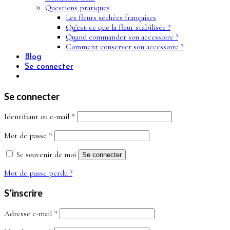
Questions pratiques
Les fleurs séchées françaises
Qu’est-ce que la fleur stabilisée ?
Quand commander son accessoire ?
Comment conserver son accessoire ?
Blog
Se connecter
Se connecter
Obligatoire
Identifiant ou e-mail
*
Obligatoire
Mot de passe
*
Se souvenir de moi
Se connecter
Mot de passe perdu ?
S’inscrire
Obligatoire
Adresse e-mail
*