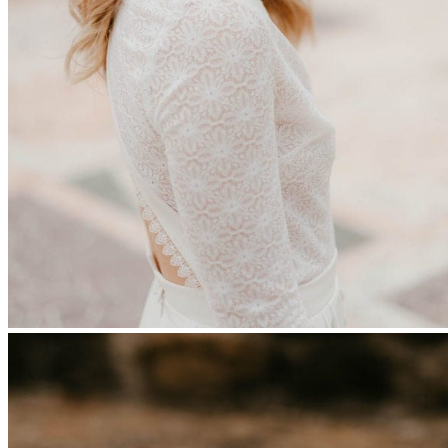
Enfants
Boutonnières
Boutonnières Classiques
Boutonnières Broches
Déco
Déco de table mariage
Bouquets déco
Couronnes murales
A propos
La créatrice
Avis Clients
Contactez-nous
Questions pratiques