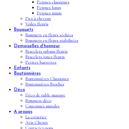
Peignes classiques
Peignes longs
Peignes minis
Pics à cheveux
Voiles fleuris
Bouquets
Bouquets en fleurs séchées
Bouquets en fleurs stabilisées
Demoiselles d’honneur
Bracelets rubans fleuris
Bracelets joncs fleuris
Petites barrettes
Enfants
Boutonnières
Boutonnières Classiques
Boutonnières Broches
Déco
Déco de table mariage
Bouquets déco
Couronnes murales
A propos
La créatrice
Avis Clients
Contactez-nous