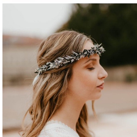
Couronnes de fleurs
Barrettes de mariage
Headbands
Peignes fleuris
Peignes classiques
Peignes longs
Peignes minis
Pics à cheveux
Voiles fleuris
Bouquets
Bouquets en fleurs séchées
Bouquets en fleurs stabilisées
Demoiselles d’honneur
Bracelets rubans fleuris
Bracelets joncs fleuris
Petites barrettes