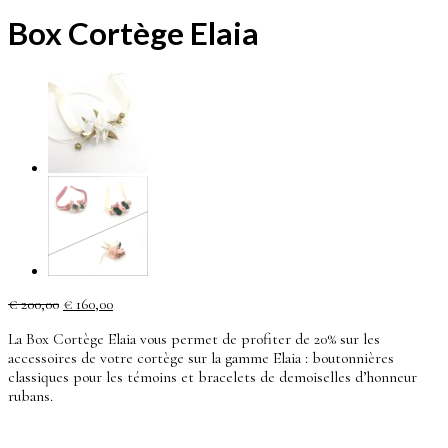
Box Cortège Elaia
Le
Le
€
200,00
€
160,00
prix
prix
La Box Cortège Elaia vous permet de profiter de 20% sur les
initial
actuel
accessoires de votre cortège sur la gamme Elaia : boutonnières
était :
est :
classiques pour les témoins et bracelets de demoiselles d’honneur
€ 200,00.
€ 160,00.
rubans.