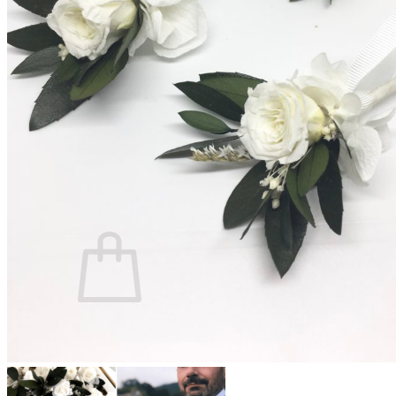
Les fleurs séchées françaises
Qu’est-ce que la fleur stabilisée ?
Quand commander son accessoire ?
Comment conserver son accessoire ?
Blog
Panier /
€
0,00
0
Votre panier est vide.
Retour à la boutique