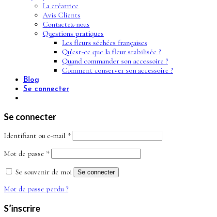
La créatrice
Avis Clients
Contactez-nous
Questions pratiques
Les fleurs séchées françaises
Qu’est-ce que la fleur stabilisée ?
Quand commander son accessoire ?
Comment conserver son accessoire ?
Blog
Se connecter
Se connecter
Obligatoire
Identifiant ou e-mail
*
Obligatoire
Mot de passe
*
Se souvenir de moi
Se connecter
Mot de passe perdu ?
S’inscrire