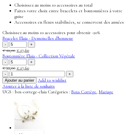
Choisissez au moins 10 accessoires au total
Faites votre choix entre bracelets et boutonnières à votre
guise
Accessoires en fleurs stabilisées, se conservent des années
Choisissez au moins 10 accessoires pour obtenir -20%
Bracelet Elaia - Demoiselles d'honneur
quantité
de
Le
Le
€
22,00
€
17,60
Bracelet
prix
prix
Boutonnière Elaia - Collection Végétale
Elaia
quantité
initial
actuel
-
de
était :
est :
Le
Le
€
22,00
€
17,60
Demoiselles
Boutonnière
€ 22,00.
€ 17,60.
quantité
prix
prix
d'honneur
Elaia
de
initial
actuel
Add to wishlist
Ajouter au panier
-
Box
était :
est :
Ajouter à la liste de souhaits
Collection
Cortège
€ 22,00.
€ 17,60.
UGS :
box-cortege-elaia
Catégories :
Boxs Cortège
,
Mariage
Végétale
Elaia