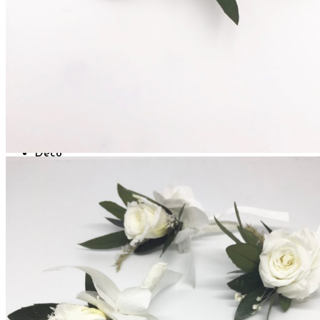
Enfants
Boutonnières
Boutonnières Classiques
Boutonnières Broches
Déco
Déco de table mariage
Bouquets déco
Couronnes murales
A propos
La créatrice
Avis Clients
Contactez-nous
Questions pratiques