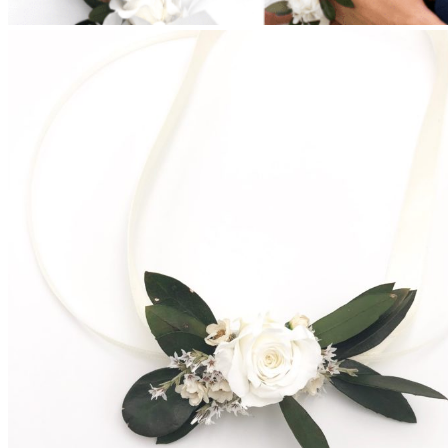
Couronnes de fleurs
Barrettes de mariage
Headbands
Peignes fleuris
Peignes classiques
Peignes longs
Peignes minis
Pics à cheveux
Voiles fleuris
Bouquets
Bouquets en fleurs séchées
Bouquets en fleurs stabilisées
Demoiselles d’honneur
Bracelets rubans fleuris
Bracelets joncs fleuris
Petites barrettes