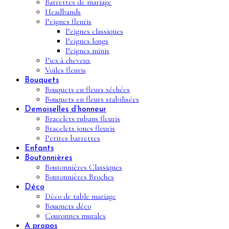
Barrettes de mariage
Headbands
Peignes fleuris
Peignes classiques
Peignes longs
Peignes minis
Pics à cheveux
Voiles fleuris
Bouquets
Bouquets en fleurs séchées
Bouquets en fleurs stabilisées
Demoiselles d’honneur
Bracelets rubans fleuris
Bracelets joncs fleuris
Petites barrettes
Enfants
Boutonnières
Boutonnières Classiques
Boutonnières Broches
Déco
Déco de table mariage
Bouquets déco
Couronnes murales
A propos