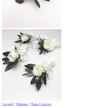
Accueil
/
Mariage
/
Boxs Cortège