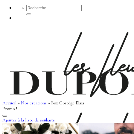
Passer
Recherche
pour :
au
contenu
Accueil
»
Nos créations
»
Box Cortège Elaia
Promo !
Ajouter à la liste de souhaits