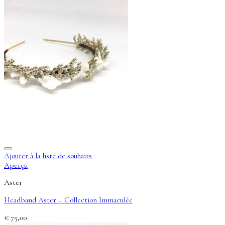
Ajouter à la liste de souhaits
Aperçu
Aster
Headband Aster – Collection Immaculée
€
75,00