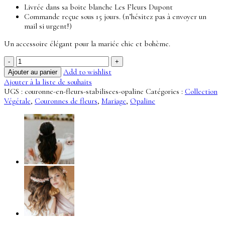
Livrée dans sa boite blanche Les Fleurs Dupont
Commande reçue sous 15 jours. (n’hésitez pas à envoyer un
mail si urgent!)
Un accessoire élégant pour la mariée chic et bohème.
quantité
de
Add to wishlist
Ajouter au panier
Couronne
Ajouter à la liste de souhaits
Opaline
UGS :
couronne-en-fleurs-stabilisees-opaline
Catégories :
Collection
-
Végétale
,
Couronnes de fleurs
,
Mariage
,
Opaline
Collection
Végétale