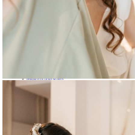
Couronnes de fleurs
Barrettes de mariage
Headbands
Peignes fleuris
Peignes classiques
Peignes longs
Peignes minis
Pics à cheveux
Voiles fleuris
Bouquets
Bouquets en fleurs séchées
Bouquets en fleurs stabilisées
Demoiselles d’honneur
Bracelets rubans fleuris
Bracelets joncs fleuris
Petites barrettes