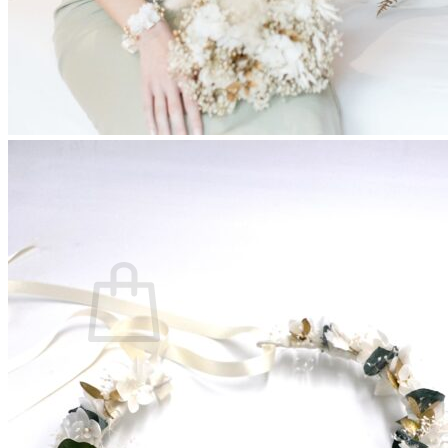
Les fleurs séchées françaises
Qu’est-ce que la fleur stabilisée ?
Quand commander son accessoire ?
Comment conserver son accessoire ?
Blog
Panier /
€
0,00
0
Votre panier est vide.
Retour à la boutique