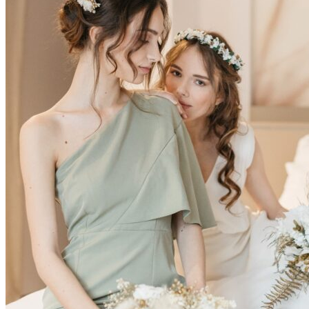
Enfants
Boutonnières
Boutonnières Classiques
Boutonnières Broches
Déco
Déco de table mariage
Bouquets déco
Couronnes murales
A propos
La créatrice
Avis Clients
Contactez-nous
Questions pratiques