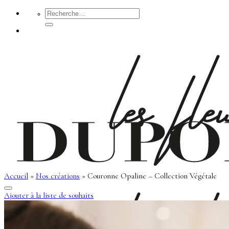
Passer
Recherche
pour :
au
contenu
Accueil
»
Nos créations
»
Couronne Opaline – Collection Végétale
Ajouter à la liste de souhaits