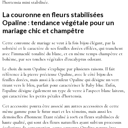
l’hortensia mini stabilisée.
La couronne en fleurs stabilisées
Opaline : tendance végétale pour un
mariage chic et champêtre
Cette couronne de mariage se veut à la fois bijou élégant, par la
sobriété et le caractère de ses feuilles dorées effilées, qui tranchent
avec l’immaculé tonalité du blanc, et en même temps champêtre et
bohème, par ses touches végétales d’eucalyptus odorant.
Le choix du nom Opaline s’explique par plusieurs raisons. Il fait
référence à la pierre précieuse Opaline, avec le côté bijou des
feuilles dorées, mais aussi à la couleur Opaline qui désigne un vert
tirant vers le bleu, parfait pour caractériser le Baby blue. Enfin,
l’opaline désigne également un type de verre à l’aspect blanc laiteux,
qui caractérise les petits pétales d’hortensia.
Cet accessoire pourra être associé aux autres accessoires de cette
même gamme pour le futur mari et les témoins, mais aussi les
demoiselles d’honneur. Etant réalisé à 100% en fleurs stabilisées de
haute qualité, qui sont des fleurs naturelles ayant subi un processus
écologique de conservation, cette couronne Opaline pourra être