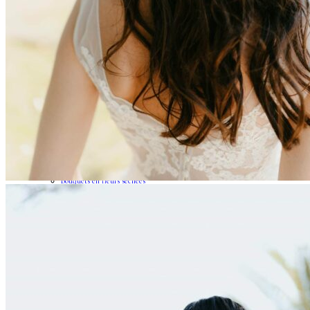
Couronnes de fleurs
Barrettes de mariage
Headbands
Peignes fleuris
Peignes classiques
Peignes longs
Peignes minis
Pics à cheveux
Voiles fleuris
Bouquets
Bouquets en fleurs séchées
Bouquets en fleurs stabilisées
Demoiselles d’honneur
Bracelets rubans fleuris
Bracelets joncs fleuris
Petites barrettes