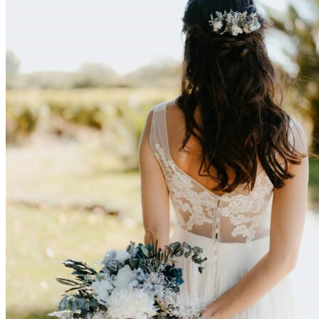
Enfants
Boutonnières
Boutonnières Classiques
Boutonnières Broches
Déco
Déco de table mariage
Bouquets déco
Couronnes murales
A propos
La créatrice
Avis Clients
Contactez-nous
Questions pratiques