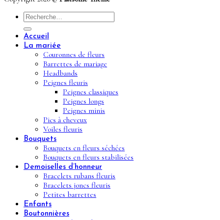
Recherche
pour :
Accueil
La mariée
Couronnes de fleurs
Barrettes de mariage
Headbands
Peignes fleuris
Peignes classiques
Peignes longs
Peignes minis
Pics à cheveux
Voiles fleuris
Bouquets
Bouquets en fleurs séchées
Bouquets en fleurs stabilisées
Demoiselles d’honneur
Bracelets rubans fleuris
Bracelets joncs fleuris
Petites barrettes
Enfants
Boutonnières