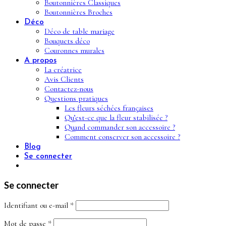
Boutonnières Classiques
Boutonnières Broches
Déco
Déco de table mariage
Bouquets déco
Couronnes murales
A propos
La créatrice
Avis Clients
Contactez-nous
Questions pratiques
Les fleurs séchées françaises
Qu’est-ce que la fleur stabilisée ?
Quand commander son accessoire ?
Comment conserver son accessoire ?
Blog
Se connecter
Se connecter
Obligatoire
Identifiant ou e-mail
*
Obligatoire
Mot de passe
*