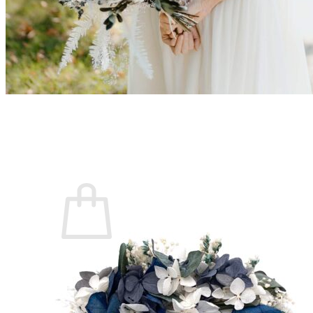
Les fleurs séchées françaises
Qu’est-ce que la fleur stabilisée ?
Quand commander son accessoire ?
Comment conserver son accessoire ?
Blog
Panier /
€
0,00
0
Votre panier est vide.
Retour à la boutique