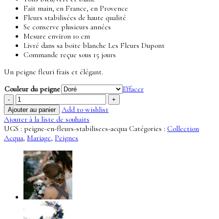
Fait main, en France, en Provence
Fleurs stabilisées de haute qualité
Se conserve plusieurs années
Mesure environ 10 cm
Livré dans sa boite blanche Les Fleurs Dupont
Commande reçue sous 15 jours
Un peigne fleuri frais et élégant.
Couleur du peigne
Effacer
quantité
de
Add to wishlist
Ajouter au panier
Peigne
Ajouter à la liste de souhaits
Acqua
UGS :
peigne-en-fleurs-stabilisees-acqua
Catégories :
Collection
-
Acqua
,
Mariage
,
Peignes
Collection
Acqua