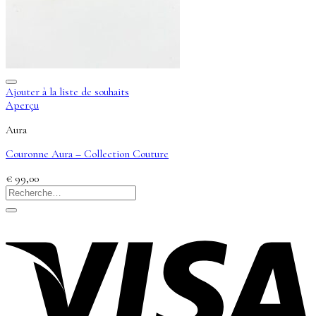
Ajouter à la liste de souhaits
Aperçu
Aura
Couronne Aura – Collection Couture
€
99,00