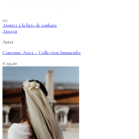
Ajouter à la liste de souhaits
Aperçu
Aster
Couronne Aster – Collection Immaculée
€
95,00