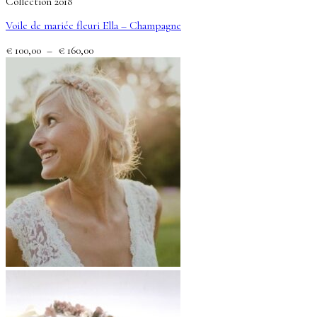
Collection 2018
Voile de mariée fleuri Ella – Champagne
Plage
€
100,00
–
€
160,00
de
prix :
€ 100,00
à
€ 160,00