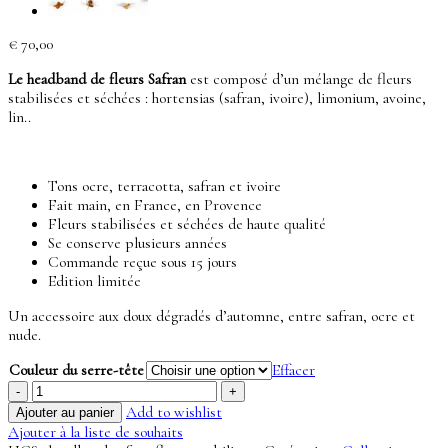
€
70,00
Le headband de fleurs Safran
est composé d’un mélange de fleurs
stabilisées et séchées : hortensias (safran, ivoire), limonium, avoine,
lin..
Tons ocre, terracotta, safran et ivoire
Fait main, en France, en Provence
Fleurs stabilisées et séchées de haute qualité
Se conserve plusieurs années
Commande reçue sous 15 jours
Edition limitée
Un accessoire aux doux dégradés d’automne, entre safran, ocre et
nude.
Couleur du serre-tête
Effacer
quantité
de
Add to wishlist
Ajouter au panier
Headband
Ajouter à la liste de souhaits
mini