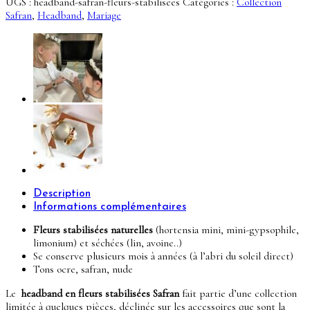
UGS :
headband-safran-fleurs-stabilisees
Catégories :
Collection
Safran
Safran
,
Headband
,
Mariage
-
Edition
Limitée
Description
Informations complémentaires
Fleurs stabilisées naturelles
(hortensia mini, mini-gypsophile,
limonium) et séchées (lin, avoine..)
Se conserve plusieurs mois à années (à l’abri du soleil direct)
Tons ocre, safran, nude
Le
headband en fleurs stabilisées Safran
fait partie d’une collection
limitée à quelques pièces, déclinée sur les accessoires que sont la