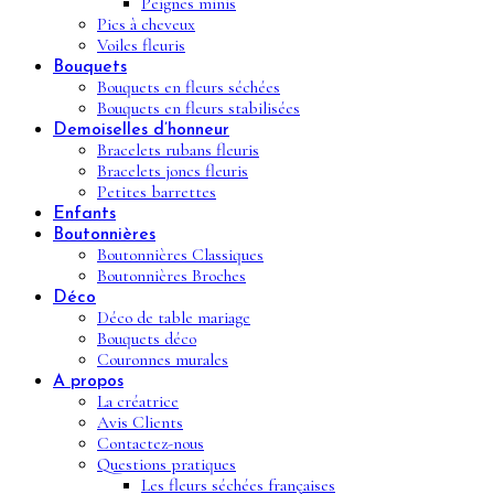
Peignes minis
Pics à cheveux
Voiles fleuris
Bouquets
Bouquets en fleurs séchées
Bouquets en fleurs stabilisées
Demoiselles d’honneur
Bracelets rubans fleuris
Bracelets joncs fleuris
Petites barrettes
Enfants
Boutonnières
Boutonnières Classiques
Boutonnières Broches
Déco
Déco de table mariage
Bouquets déco
Couronnes murales
A propos
La créatrice
Avis Clients
Contactez-nous
Questions pratiques
Les fleurs séchées françaises