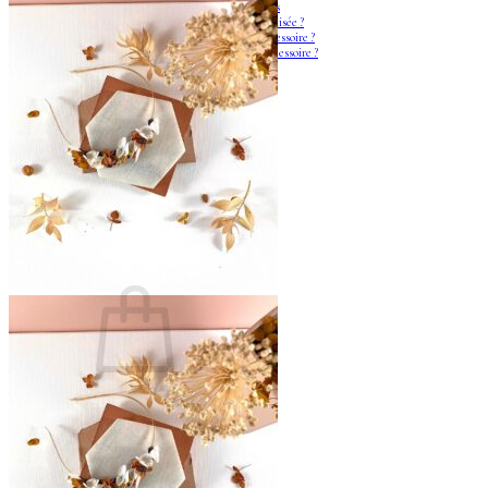
Les fleurs séchées françaises
Qu’est-ce que la fleur stabilisée ?
Quand commander son accessoire ?
Comment conserver son accessoire ?
Blog
Panier /
€
0,00
0
Votre panier est vide.
Retour à la boutique