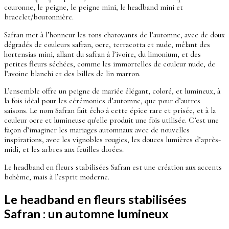
couronne, le peigne, le peigne mini, le headband mini et
bracelet/boutonnière.
Safran met à l’honneur les tons chatoyants de l’automne, avec de doux
dégradés de couleurs safran, ocre, terracotta et nude, mêlant des
hortensias mini, allant du safran à l’ivoire, du limonium, et des
petites fleurs séchées, comme les immortelles de couleur nude, de
l’avoine blanchi et des billes de lin marron.
L’ensemble offre un peigne de mariée élégant, coloré, et lumineux, à
la fois idéal pour les cérémonies d’automne, que pour d’autres
saisons. Le nom Safran fait écho à cette épice rare et prisée, et à la
couleur ocre et lumineuse qu’elle produit une fois utilisée. C’est une
façon d’imaginer les mariages automnaux avec de nouvelles
inspirations, avec les vignobles rougies, les douces lumières d’après-
midi, et les arbres aux feuilles dorées.
Le headband en fleurs stabilisées Safran est une création aux accents
bohème, mais à l’esprit moderne.
Le headband en fleurs stabilisées
Safran : un automne lumineux