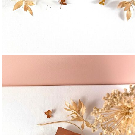
Couronnes de fleurs
Barrettes de mariage
Headbands
Peignes fleuris
Peignes classiques
Peignes longs
Peignes minis
Pics à cheveux
Voiles fleuris
Bouquets
Bouquets en fleurs séchées
Bouquets en fleurs stabilisées
Demoiselles d’honneur
Bracelets rubans fleuris
Bracelets joncs fleuris
Petites barrettes