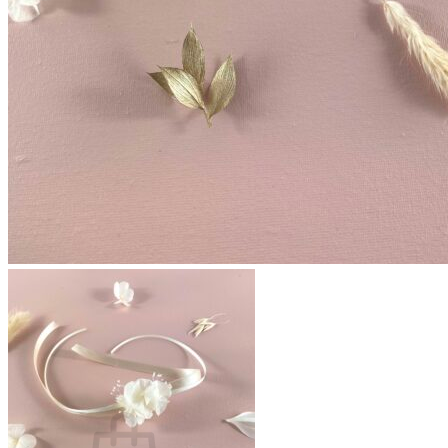
A propos
La créatrice
Avis Clients
Contactez-nous
Questions pratiques
Les fleurs séchées françaises
Qu’est-ce que la fleur stabilisée ?
Quand commander son accessoire ?
Comment conserver son accessoire ?
Blog
Panier /
€
0,00
0