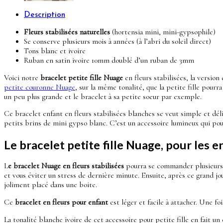
Description
Fleurs stabilisées naturelles
(hortensia mini, mini-gypsophile)
Se conserve plusieurs mois à années (à l’abri du soleil direct)
Tons blanc et ivoire
Ruban en satin ivoire 10mm doublé d’un ruban de 3mm
Voici notre
bracelet petite fille Nuage
en fleurs stabilisées, la version
petite couronne Nuage
, sur la même tonalité, que la petite fille pour
un peu plus grande et le bracelet à sa petite soeur par exemple.
Ce bracelet enfant en fleurs stabilisées blanches se veut simple et déli
petits brins de mini gypso blanc. C’est un accessoire lumineux qui pourr
Le bracelet petite fille Nuage, pour les 
L
e bracelet Nuage en fleurs stabilisées
pourra se commander plusieurs s
et vous éviter un stress de dernière minute. Ensuite, après ce grand jo
joliment placé dans une boite.
Ce
bracelet en fleurs pour enfant
est léger et facile à attacher. Une fo
La tonalité blanche ivoire de cet accessoire pour petite fille en fait 