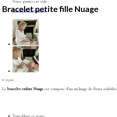
Votre panier est vide.
Bracelet petite fille Nuage
Retour à la boutique
€
15,00
Le
bracelet enfant Nuage
est composé d’un mélange de fleurs stabilisé
Tons blanc et ivoire