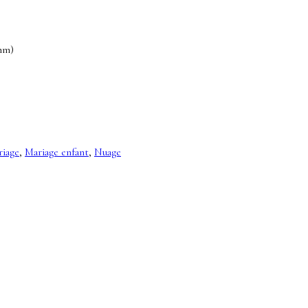
 mm)
iage
,
Mariage enfant
,
Nuage