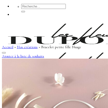
Passer
Recherche
pour :
au
contenu
Accueil
»
Nos créations
»
Bracelet petite fille Nuage
Ajouter à la liste de souhaits