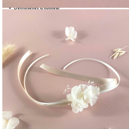
Demoiselles d’honneur
Bracelets rubans fleuris
Bracelets joncs fleuris
Petites barrettes
Enfants
Boutonnières
Boutonnières Classiques
Boutonnières Broches
Déco
Déco de table mariage
Bouquets déco
Couronnes murales