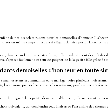
 enfant de nos bracelets rubans pour les demoiselles d’honneur. Il s’accor
ra porter en même temps. Il est aussi élégant de faire porter la couronne
cat, dans la candeur des petites filles, mêlant subtilement des pétales d
a s’ajuster facilement au tour de poignet de la la petite fille grâce à so
enfants demoiselles d’honneur en toute sim
emaines avant la communion ou le mariage, voire plusieurs mois avant, p
ur, l’accessoire pourra être conservé en souvenir, posé sur une étagère 
is sur le poignet de la petite demoiselle d’honneur, elle ne la sentira mê
un choix polyvalent, qui conviendra tout à fait avec l’ensemble des théme