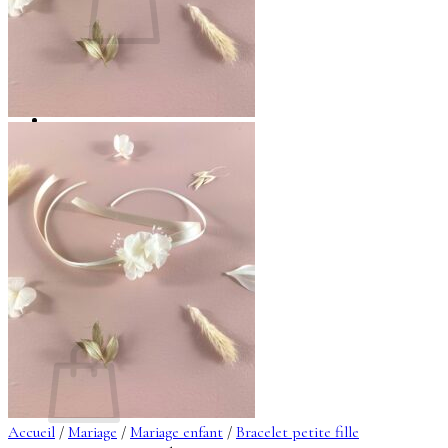
Votre panier est vide.
Retour à la boutique
Se connecter
0
Panier
Accueil
/
Mariage
/
Mariage enfant
/
Bracelet petite fille