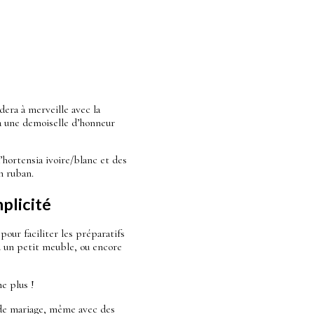
dera à merveille avec la
 à une demoiselle d’honneur
’hortensia ivoire/blanc et des
n ruban.
plicité
our faciliter les préparatifs
ou un petit meuble, ou encore
me plus !
s de mariage, même avec des