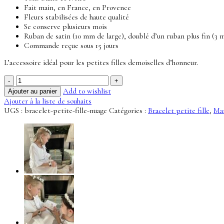
Fait main, en France, en Provence
Fleurs stabilisées de haute qualité
Se conserve plusieurs mois
Ruban de satin (10 mm de large), doublé d’un ruban plus fin (3
Commande reçue sous 15 jours
L’accessoire idéal pour les petites filles demoiselles d’honneur.
quantité
de
Add to wishlist
Ajouter au panier
Bracelet
Ajouter à la liste de souhaits
petite
UGS :
bracelet-petite-fille-nuage
Catégories :
Bracelet petite fille
,
Mar
fille
Nuage