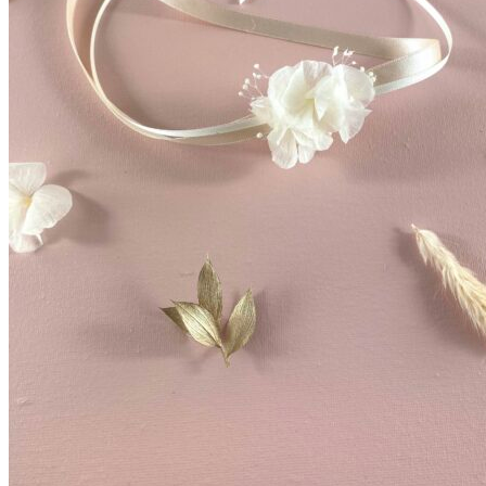
Accueil
La mariée
Couronnes de fleurs
Barrettes de mariage
Headbands
Peignes fleuris
Peignes classiques
Peignes longs
Peignes minis
Pics à cheveux
Voiles fleuris
Bouquets
Bouquets en fleurs séchées
Bouquets en fleurs stabilisées