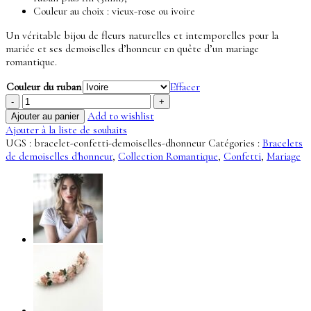
Couleur au choix : vieux-rose ou ivoire
Un véritable bijou de fleurs naturelles et intemporelles pour la
mariée et ses demoiselles d’honneur en quête d’un mariage
romantique.
Couleur du ruban
Effacer
quantité
de
Add to wishlist
Ajouter au panier
Bracelet
Ajouter à la liste de souhaits
Confetti
UGS :
bracelet-confetti-demoiselles-dhonneur
Catégories :
Bracelets
-
de demoiselles d'honneur
,
Collection Romantique
,
Confetti
,
Mariage
Demoiselles
d'honneur