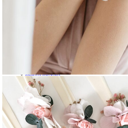
Couronnes de fleurs
Barrettes de mariage
Headbands
Peignes fleuris
Peignes classiques
Peignes longs
Peignes minis
Pics à cheveux
Voiles fleuris
Bouquets
Bouquets en fleurs séchées
Bouquets en fleurs stabilisées
Demoiselles d’honneur
Bracelets rubans fleuris
Bracelets joncs fleuris
Petites barrettes