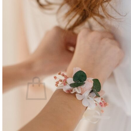
Les fleurs séchées françaises
Qu’est-ce que la fleur stabilisée ?
Quand commander son accessoire ?
Comment conserver son accessoire ?
Blog
Panier /
€
0,00
0
Votre panier est vide.
Retour à la boutique