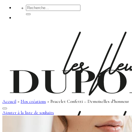
Passer
Recherche
pour :
au
contenu
Accueil
»
Nos créations
»
Bracelet Confetti – Demoiselles d’honneur
Ajouter à la liste de souhaits