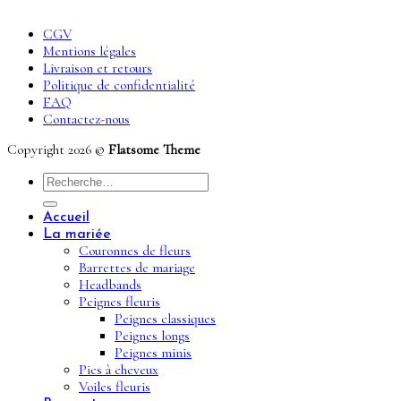
CGV
Mentions légales
Livraison et retours
Politique de confidentialité
FAQ
Contactez-nous
Copyright 2026 ©
Flatsome Theme
Recherche
pour :
Accueil
La mariée
Couronnes de fleurs
Barrettes de mariage
Headbands
Peignes fleuris
Peignes classiques
Peignes longs
Peignes minis
Pics à cheveux
Voiles fleuris