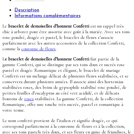
Description
Informations complémentaires
Le
bracelet de demoiselles d’honneur Confetti
est un rappel très
chic à arborer pour être assortie avec goût à la mariée. Avec ses tons
rose poudré, dragée et pastel, le bracelet de fleurs s’associe
parfaitement avec les autres accessoires de la collection Confetti,
comme la
couronne de fleurs
.
L
e bracelet de demoiselles d’honneur Confetti
fait partie de la
gamme Confetti, qui se distingue par ses tons doux et sucrés rose
pastel et dragée. Romantique et élégant, le bracelet de mariage
Confetti est un mélange délicat de plusieurs fleurs stabilisées, et se
conservera durant plusieurs années. Il associe ainsi des hortensias
stabilisées roses, des brins de gypsophile stabilisé rose poudré, de
petites feuilles d’eucalyptus au côté vert acidulé, et de délicats
boutons de
roses
stabilisées. La gamme Confetti, de la collection
Romantique, offre une touche très sucrée, pastel et romantique à
votre tenue.
Le nom confetti provient de l’italien et signifie dragée, ce qui
correspond parfaitement à la couronne de fleurs et à la collection,
avec ses tons pastels très doux, et ses fleurs en guise de friandises, le