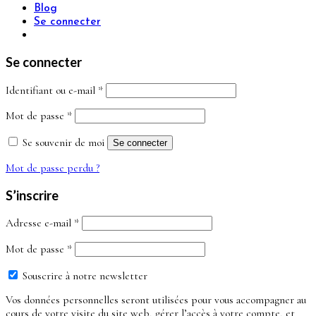
Blog
Se connecter
Se connecter
Obligatoire
Identifiant ou e-mail
*
Obligatoire
Mot de passe
*
Se souvenir de moi
Se connecter
Mot de passe perdu ?
S’inscrire
Obligatoire
Adresse e-mail
*
Obligatoire
Mot de passe
*
Souscrire à notre newsletter
Vos données personnelles seront utilisées pour vous accompagner au
cours de votre visite du site web, gérer l’accès à votre compte, et