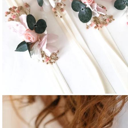
Enfants
Boutonnières
Boutonnières Classiques
Boutonnières Broches
Déco
Déco de table mariage
Bouquets déco
Couronnes murales
A propos
La créatrice
Avis Clients
Contactez-nous
Questions pratiques