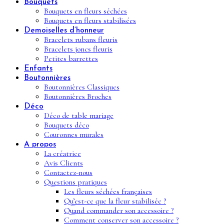
Bouquets
Bouquets en fleurs séchées
Bouquets en fleurs stabilisées
Demoiselles d’honneur
Bracelets rubans fleuris
Bracelets joncs fleuris
Petites barrettes
Enfants
Boutonnières
Boutonnières Classiques
Boutonnières Broches
Déco
Déco de table mariage
Bouquets déco
Couronnes murales
A propos
La créatrice
Avis Clients
Contactez-nous
Questions pratiques
Les fleurs séchées françaises
Qu’est-ce que la fleur stabilisée ?
Quand commander son accessoire ?
Comment conserver son accessoire ?