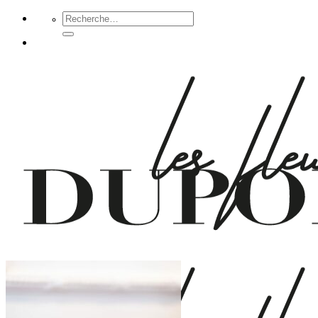
Passer
Recherche
pour :
au
contenu