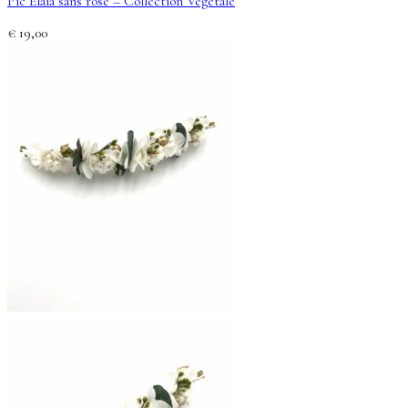
Pic Elaia sans rose – Collection Végétale
€
19,00