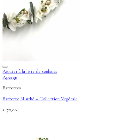
Ajouter à la liste de souhaits
Aperçu
Barrettes
Barrette Minthé – Collection Végétale
€
70,00