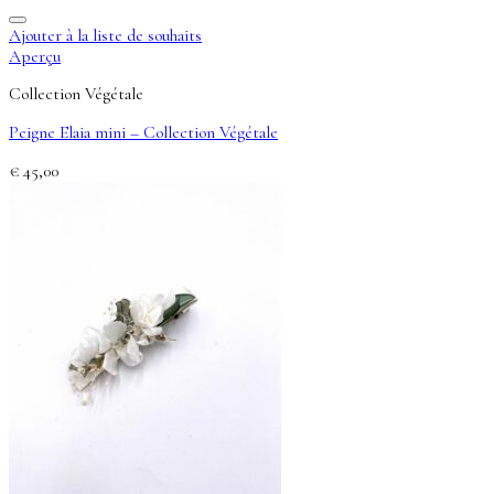
Ajouter à la liste de souhaits
Aperçu
Collection Végétale
Peigne Elaia mini – Collection Végétale
€
45,00