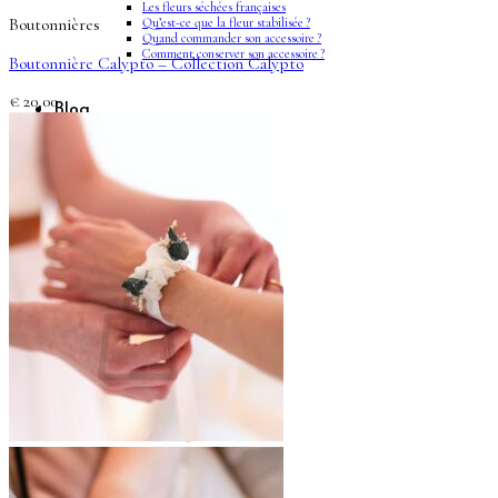
Les fleurs séchées françaises
Qu’est-ce que la fleur stabilisée ?
Boutonnières
Quand commander son accessoire ?
Comment conserver son accessoire ?
Boutonnière Calypto – Collection Calypto
€
20,00
Blog
Panier /
€
0,00
0
Votre panier est vide.
Retour à la boutique