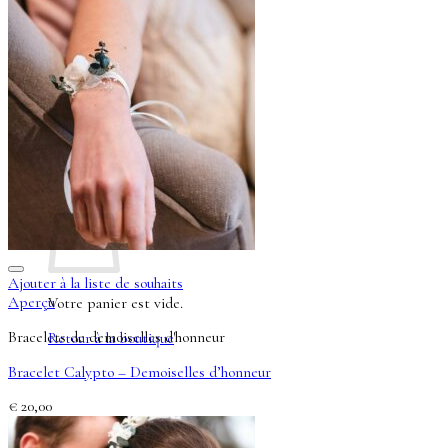
Se connecter
0
Panier
Ajouter à la liste de souhaits
Aperçu
Votre panier est vide.
Bracelets de demoiselles d'honneur
Retour à la boutique
Bracelet Calypto – Demoiselles d’honneur
€
20,00