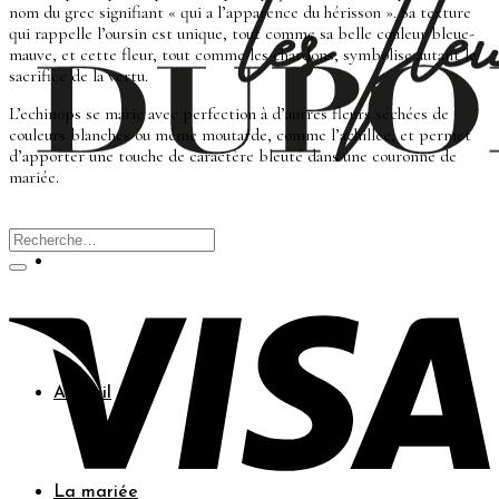
nom du grec signifiant « qui a l’apparence du hérisson ». Sa texture
qui rappelle l’oursin est unique, tout comme sa belle couleur bleue-
mauve, et cette fleur, tout comme les chardons, symbolise autant le
sacrifice de la vertu.
L’echinops se marie avec perfection à d’autres fleurs séchées de
couleurs blanches ou même moutarde, comme l’achillée, et permet
d’apporter une touche de caractère bleuté dans une couronne de
mariée.
Accueil
La mariée