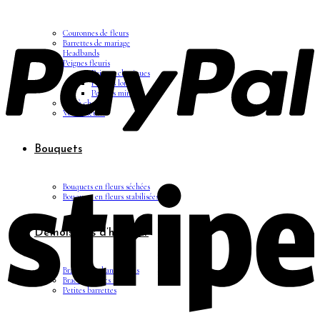
Couronnes de fleurs
Barrettes de mariage
Headbands
Peignes fleuris
Peignes classiques
Peignes longs
Peignes minis
Pics à cheveux
Voiles fleuris
Bouquets
Bouquets en fleurs séchées
Bouquets en fleurs stabilisées
Demoiselles d’honneur
Bracelets rubans fleuris
Bracelets joncs fleuris
Petites barrettes