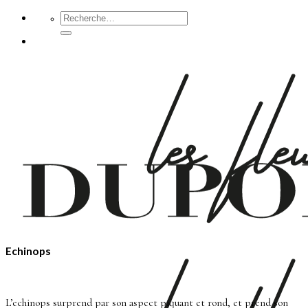
Passer
Recherche
pour :
au
contenu
Echinops
L’echinops surprend par son aspect piquant et rond, et prend son